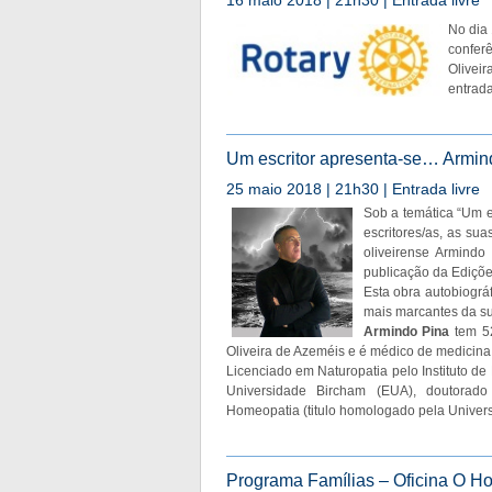
No dia 
confer
Oliveir
entrada
Um escritor apresenta-se… Arm
25 maio 2018 | 21h30 | Entrada livre
Sob a temática “Um e
escritores/as, as sua
oliveirense Armind
publicação da Edições
Esta obra autobiográf
mais marcantes da su
Armindo Pina
tem 52
Oliveira de Azeméis e é médico de medicina h
Licenciado em Naturopatia pelo Instituto de
Universidade Bircham (EUA), doutorado
Homeopatia (titulo homologado pela Univer
Programa Famílias – Oficina O 