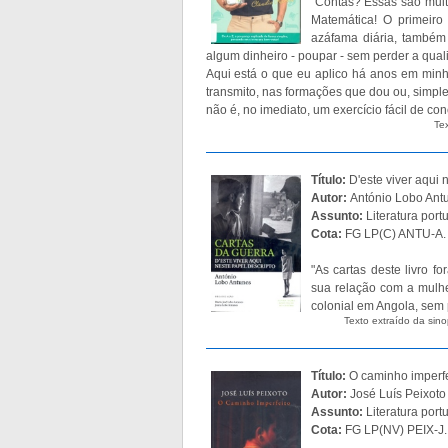
"Contas? Essas são muit
Matemática! O primeiro
azáfama diária, também
algum dinheiro - poupar - sem perder a qual
Aqui está o que eu aplico há anos em min
transmito, nas formações que dou ou, simp
não é, no imediato, um exercício fácil de conc
Tex
Título:
D'este viver aqui 
Autor:
António Lobo Ant
Assunto:
Literatura port
Cota:
FG LP(C) ANTU-A.
"As cartas deste livro 
sua relação com a mulhe
colonial em Angola, sem 
Texto extraído da sino
Título:
O caminho imperfe
Autor:
José Luís Peixoto
Assunto:
Literatura port
Cota:
FG LP(NV) PEIX-J