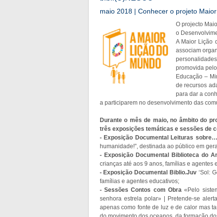
maio 2018 | Conhecer o projeto Maio
O projecto Maio
o Desenvolvime
A Maior Lição 
associam orga
personalidades
promovida pelo
Educação – Mi
de recursos ad
para dar a conh
a participarem no desenvolvimento das co
Durante o mês de maio, no âmbito do proj
três exposições temáticas e sessões de co
- Exposição Documental Leituras sobre
humanidade!”, destinada ao público em gera
- Exposição Documental Biblioteca do An
crianças até aos 9 anos, famílias e agentes 
- Exposição Documental Biblio.Juv
‘Sol: G
famílias e agentes educativos;
- Sessões Contos com Obra
«Pelo sistem
senhora estrela polar» | Pretende-se alert
apenas como fonte de luz e de calor mas ta
do movimento dos oceanos, da formação dos 