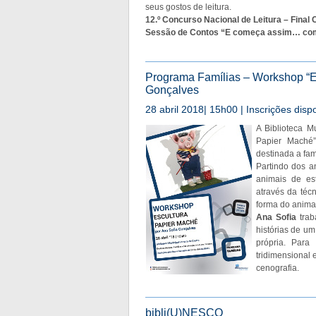
seus gostos de leitura.
12.º Concurso Nacional de Leitura – Final C
Sessão de Contos “E começa assim… com Ant
Programa Famílias – Workshop “E
Gonçalves
28 abril 2018| 15h00 | Inscrições disp
A Biblioteca M
Papier Maché”
destinada a fam
Partindo dos a
animais de es
através da téc
forma do anima
Ana Sofia
trab
histórias de u
própria. Para
tridimensional 
cenografia.
bibli(U)NESCO