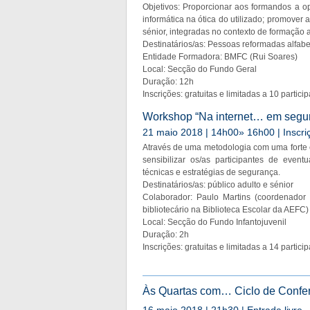
Objetivos: Proporcionar aos formandos a o
informática na ótica do utilizado; promover
sénior, integradas no contexto de formação 
Destinatários/as: Pessoas reformadas alfab
Entidade Formadora: BMFC (Rui Soares)
Local: Secção do Fundo Geral
Duração: 12h
Inscrições: gratuitas e limitadas a 10 partic
Workshop “Na internet… em segur
21 maio 2018 | 14h00» 16h00 | Inscriç
Através de uma metodologia com uma forte 
sensibilizar os/as participantes de even
técnicas e estratégias de segurança.
Destinatários/as: público adulto e sénior
Colaborador: Paulo Martins (coordenador 
bibliotecário na Biblioteca Escolar da AEFC)
Local: Secção do Fundo Infantojuvenil
Duração: 2h
Inscrições: gratuitas e limitadas a 14 partici
Às Quartas com… Ciclo de Confer
16 maio 2018 | 21h30 | Entrada livre