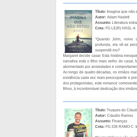
Título:
Imagina que não e
Autor:
Adam Haslett
Assunto:
Literatura estr
Cota:
FG LE(R) HASL-A.
"Quando John, noivo d
profunda, ela vê-se pe
suspendê-los?
Margaret decide casar. Esta história inesqu
narrativa está o filho mais velho do casal
atormentado por ansiedades e comportament
Ao longo de quatro décadas, os irmãos mais
existência cada vez mais preocupante e pre
dos protagonistas, este romance comovente
filhos, à incontornável dedicação dos irmãos,
Título:
Truques do Cláudi
Autor:
Cláudio Ramos
Assunto:
Finanças
Cota:
FG 336 RAMO-C. t