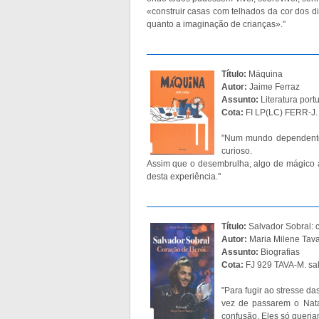
«construir casas com telhados da cor dos d
quanto a imaginação de crianças»."
Título:
Máquina
Autor:
Jaime Ferraz
Assunto:
Literatura port
Cota:
FI LP(LC) FERR-J
"Num mundo dependente
curioso.
Assim que o desembrulha, algo de mágico 
desta experiência."
Título:
Salvador Sobral: 
Autor:
Maria Milene Tav
Assunto:
Biografias
Cota:
FJ 929 TAVA-M. sa
"Para fugir ao stresse d
vez de passarem o Nata
confusão. Eles só queria