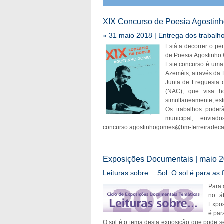
XIX Concurso de Poesia Agostin
» 31 maio 2018 | Entrega dos trabalh
Está a decorrer o pe
de Poesia Agostinho
Este concurso é uma 
Azeméis, através da 
Junta de Freguesia 
(NAC), que visa h
simultaneamente, esti
Os trabalhos poder
municipal, envia
concurso.agostinhogomes@bm-ferreiradeca
Exposições Documentais | maio 20
Leituras sobre… Sol: O sol é para as 
Para 
no át
Expos
é par
O sol é o tema desta exposição que pode se