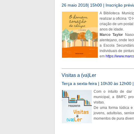
26 maio 2018| 15h00 | Inscrição prévia
A Biblioteca Munici
realizar a oficina ‘
criação de um postal
anos de idade.
Marco Taylor
Nasce
alentejano, onde le
a Escola Secundária
individuais de pintur
em
https://www.marco
Visitas a (va)Ler
Terça a sexta-feira | 10h30 às 12h00 | 
Com o intuito de dar 
municipal, a BMFC pro
visitas.
De uma forma lúdica e 
jovens, adulto/as, seni
momentos de pura divers