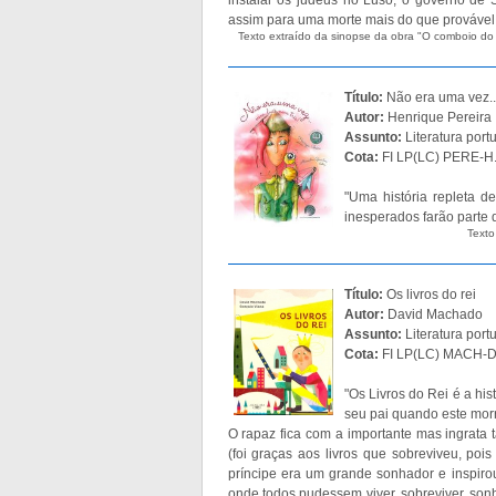
assim para uma morte mais do que provável.
Texto extraído da sinopse da obra "O comboio do
Título:
Não era uma vez..
Autor:
Henrique Pereira
Assunto:
Literatura port
Cota:
FI LP(LC) PERE-H
"Uma história repleta d
inesperados farão parte 
Texto
Título:
Os livros do rei
Autor:
David Machado
Assunto:
Literatura port
Cota:
FI LP(LC) MACH-D.
"Os Livros do Rei é a hi
seu pai quando este morr
O rapaz fica com a importante mas ingrata t
(foi graças aos livros que sobreviveu, poi
príncipe era um grande sonhador e inspirou
onde todos pudessem viver, sobreviver, sonh