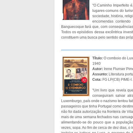
"O Caminho Imperfeito é,
lugares-comuns do turis
sociedade, história, relig
encomendas contendo 
Banguecoque fará que, com consequências 
Todos os episódios dessa excêntrica inve
constituem uma busca pelo sentido das própri
Título:
O comboio do Lux
1940
Autor:
Irene Flunser Pi
Assunto:
Literatura port
Cota:
FG LP(CB) PIME-I.
"Um livro que revela q
conseguiram salvar at
Luxemburgo, país onde o nazismo tentou fabr
passageiros que tinha Portugal como destin
não foi dada autorização na fronteira de Vi
mais de uma semana fechados nas carruagen
alimentando-se do pouco que a população 
vezes, sopa. Ao fim de cerca de dez dias, o
instalar os judeus no Luso, o governo de