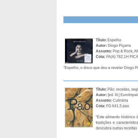
Título:
Espelho
Autor:
Diogo Piçarra
Assunto:
Pop & Rock, Alt
Cota:
FA(A) 782.1H PICA
"Espelho, o disco que deu a revelar Diogo P
Título:
Pão: receitas, seg
Autor:
[ed. lit.] EuroImpa
Assunto:
Culinária
Cota:
FG 641.5 pao
"Este alimento históric
tradições e característ
descubra outras receitas 