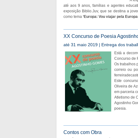
A ex
até aos 9 anos, famílias e agentes educa
exposição Biblio.Juv, que se destina a jov
como tema
‘Europa: Vou viajar pela Europa!
XX Concurso de Poesia Agostin
até 31 maio 2019 | Entrega dos traba
Está a decorr
Concurso de 
Os trabalhos 
correio ou p
ferreiradecas
Este concurs
Oliveira de Az
em parceria c
Atletismo de 
Agostinho Gom
poesia.
Contos com Obra