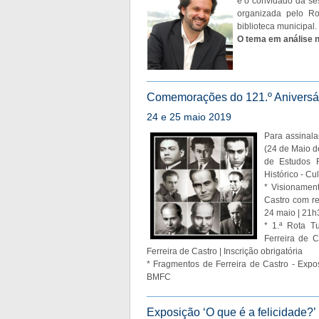
é o convidado da se
organizada pelo Ro
biblioteca municipal.
O tema em análise 
Comemorações do 121.º Aniversári
24 e 25 maio 2019
Para assinala
(24 de Maio d
de Estudos F
Histórico - Cu
* Visionamen
Castro com re
24 maio | 21h3
* 1.ª Rota Tu
Ferreira de 
Ferreira de Castro | Inscrição obrigatória
* Fragmentos de Ferreira de Castro - Expos
BMFC
Exposição ‘O que é a felicidade?’