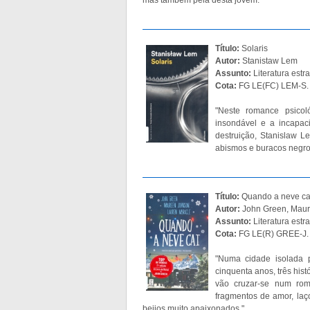
mas também pela desta jovem."
Título:
Solaris
Autor:
Stanistaw Lem
Assunto:
Literatura estra
Cota:
FG LE(FC) LEM-S. 
"Neste romance psicol
insondável e a incapa
destruição, Stanislaw L
abismos e buracos negro
Título:
Quando a neve ca
Autor:
John Green, Maur
Assunto:
Literatura estr
Cota:
FG LE(R) GREE-J.
"Numa cidade isolada 
cinquenta anos, três his
vão cruzar-se num roma
fragmentos de amor, la
beijos muito apaixonados."