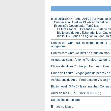
bibli(U)NESCO | junho 2019 | Dia Mundial d
Conhecer o Objetivo 13 - Ação climática
Exposição Documental Temática:
Leituras sobre… Oceanos – Cuidar e trat
Biblioteca do Anis Estrelado ‘Mar: Que on
Biblio.Juv ‘Férias na água: Vou dar um m
Contos com Obra «Stella: estrela do mar» - J
obrigatória
Contos com Obra «A Mimi no fundo do mar» - 
Às quartas com... António Paraíso | 12 junho
Oficina de Micro Contos por Fernando Guerrei
Clube de Leitura - «A jangada de pedra» de 
As Viagens do Anis | Programa de Visitas | 4.ª
Bibliomóvel | 3.ª a 6.ª feira | manhã | Consulta
Autor do mês | T. S. Eliot (1888-1965)
Sugestões de Leitura
E mais notícias...