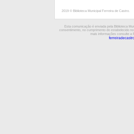
2019 © Biblioteca Municipal Ferreira de Castro.
Esta comunicação é enviada pela Biblioteca Mun
consentimento, no cumprimento do estabelecido n
mais informações consulte a 
ferreiradecastr