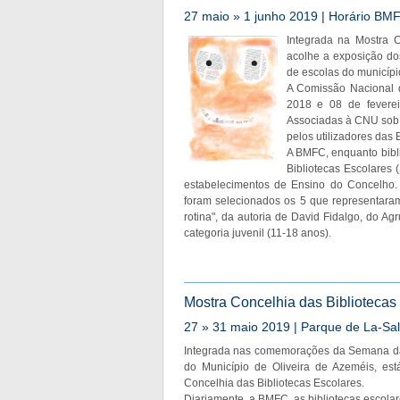
27 maio » 1 junho 2019 | Horário BMFC
Integrada na Mostra C
acolhe a exposição do
de escolas do município
A Comissão Nacional 
2018 e 08 de fevere
Associadas à CNU sob 
pelos utilizadores das 
A BMFC, enquanto bibl
Bibliotecas Escolares (
estabelecimentos de Ensino do Concelho. 
foram selecionados os 5 que representaram 
rotina", da autoria de David Fidalgo, do Ag
categoria juvenil (11-18 anos).
Mostra Concelhia das Bibliotecas
27 » 31 maio 2019 | Parque de La-Sal
Integrada nas comemorações da Semana da
do Município de Oliveira de Azeméis, est
Concelhia das Bibliotecas Escolares.
Diariamente, a BMFC, as bibliotecas escolare