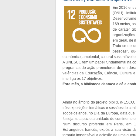
Em 2016 entro
(ONU) intit
Desenvolvimen
169 metas, as
de caráter gl
organizações
em geral, de 
Trata-se de u
pessoas”, qu
económico, ambiental, cultural sustentável e 
A UNESCO tem um papel fundamental na conc
programas de ação promotores de um desenv
valências da Educação, Ciência, Cultura 
interliga os 17 objetivos.
Este mês, a biblioteca destaca e dá a con
Ainda no âmbito do projeto bibli(U)NESCO, 
três exposições temáticas e sessões de con
Todos os anos, no Dia da Europa, data que 
festeja-se a paz e a unidade do continente 
Num discurso proferido em Paris, em 1
Estrangeiros francês, expôs a sua visão 
tornaria impensável a eclosão de uma guerr