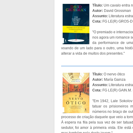
Título:
Um cavalo entra 
Autor:
David Grossman
Assunto:
Literatura estr
Cota:
FG LE(R) GROS-D.
"O premiado e internacio
nos agora um romance so
da performance de uma 
voando de um lado para o outro, uma histór
alterar a vida de muitos dos presentes."
Título:
O nervo ótico
Autor:
María Gainza
Assunto:
Literatura estr
Cota:
FG LE(R) GAIN.M. 
"Em 1942, Lale Sokolov 
tatuar os prisioneiros
números no braço de outr
processo de criação daquele que veio a tor
À espera na fila pela sua vez de ser tatuad
sedutor, foi amor à primeira vista. Ele est