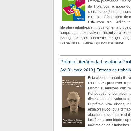
literária premiando uma o
da Trofa com o apoio do 
concurso defende e cons
cultura lusófona, além de m
Este concurso literário
literatura infantojuvenil, que fomenta o gost
tempo que desenvolve e incentiva a escrita
portuguesa, nomeadamente Portugal, Angol
Guiné Bissau, Guiné Equatorial e Timor.
Prémio Literário da Lusofonia Pro
Até 31 maio 2019 | Entrega de trabal
Está aberto o prémio liter
finalidades promover a pr
lusofonia, relações cultur
Portuguesa e contribuir
diversidade dos valores cul
O prémio visa distinguir
ensaio/estudo, cuja temáti
abrangente ou mais restri
lusófonas, com idade supe
máximo de dois trabalhos.