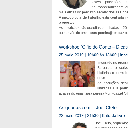
Os/As pais/mães a
neuroaprendizagem q
mais eficaz do percurso escolar dos/as filhos
A metodologia de trabalho está centrada n
propostos.
As inscrições são gratuitas e limitadas a 2
ou através do email
sara.pereira@cm-oaz.pt
Workshop “O fio do Conto – Dicas 
25 maio 2019 | 10h00 às 13h00 | Inscr
Integrado no progr
Burbuleta, o works
histórias e permit
um/a.
As inscrições, des
limitadas a 16 part
através do email
sara.pereira@cm-oaz.pt
/
bi
Às quartas com… Joel Cleto
22 maio 2019 | 21h30 | Entrada livre
Joel Cleto, arqueólog