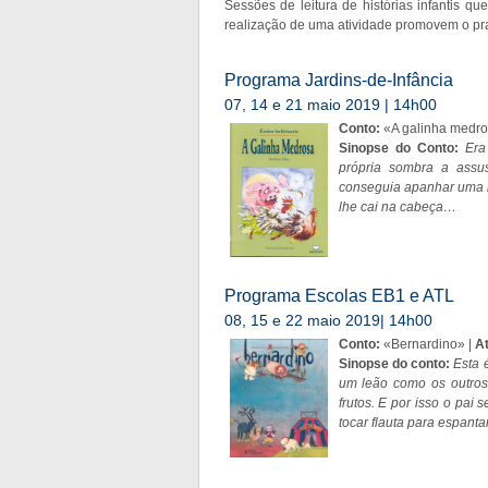
Sessões de leitura de histórias infantis qu
realização de uma atividade promovem o praz
Programa Jardins-de-Infância
07, 14 e 21 maio 2019 | 14h00
Conto:
«A galinha medro
Sinopse do Conto:
Era
própria sombra a assu
conseguia apanhar uma 
lhe cai na cabeça…
Programa Escolas EB1 e ATL
08, 15 e 22 maio 2019| 14h00
Conto:
«Bernardino» |
At
Sinopse do conto:
Esta 
um leão como os outros
frutos. E por isso o pai
tocar flauta para espantar 