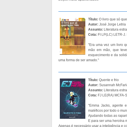
Título:
O livro que só quer
Autor:
José Jorge Letria
Assunto:
Literatura estra
Cota:
FI LP(LC) LETR-J. l
"Era uma vez um livro 
mão em mão, que teve 
esquecimento e da solidã
uma forma de ser amado."
Título:
Quente e frio
Autor:
Susannah McFarl
Assunto:
Literatura estr
Cota:
FJ LE(RA) MCFA-S
"Emma Jacks, agente e
maléficos por todo o mun
Ajudando todas as rapari
E para ser uma heroína 
Apenas é necessário usar a inteligência e 