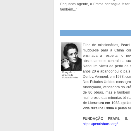
Enquanto agente, a Emma consegue fazer tu
também..."
Filha de missionários,
Pearl
mudou-se para a China com
ensinada a respeitar o po
absolutamente central na su
Nanquim, viveu de perto os c
anos 20 e abandonou o país e
Fotografia do
Arquivo da
Denby, Vermont, em 1973, com
Fundação Nobel
Nos Estados Unidos consagrou
Abençoada, vencedora do Prém
de 80 obras, mas é também 
mulheres e das minorias étnic
de Literatura em 1938 «pela
vida rural na China e pelas 
FUNDAÇÃO PEARL S. 
https://pearlsbuck.org/