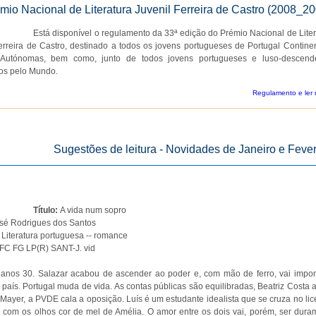
mio Nacional de Literatura Juvenil Ferreira de Castro (2008_2
Está disponível o regulamento da 33ª edição do Prémio Nacional de Liter
erreira de Castro, destinado a todos os jovens portugueses de Portugal Continen
Autónomas, bem como, junto de todos jovens portugueses e luso-descend
os pelo Mundo.
Regulamento e ler 
Sugestões de leitura - Novidades de Janeiro e Fever
Título:
A vida num sopro
sé Rodrigues dos Santos
:
Literatura portuguesa -- romance
C FG LP(R) SANT-J. vid
, anos 30. Salazar acabou de ascender ao poder e, com mão de ferro, vai impo
país. Portugal muda de vida. As contas públicas são equilibradas, Beatriz Costa 
Mayer, a PVDE cala a oposição. Luís é um estudante idealista que se cruza no lic
com os olhos cor de mel de Amélia. O amor entre os dois vai, porém, ser dura