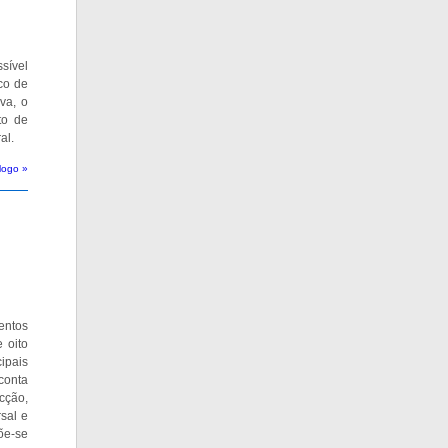
sível
co de
va, o
to de
al.
logo »
entos
 oito
ipais
conta
cção,
rsal e
põe-se