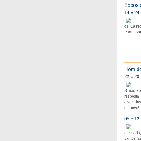
Exposiç
14 » 24 
de Castr
Padre Ant
Hora do
22 e 29
Simão vê
resposta
divertida
de neve!
05 e 12
por nada
vamos faz