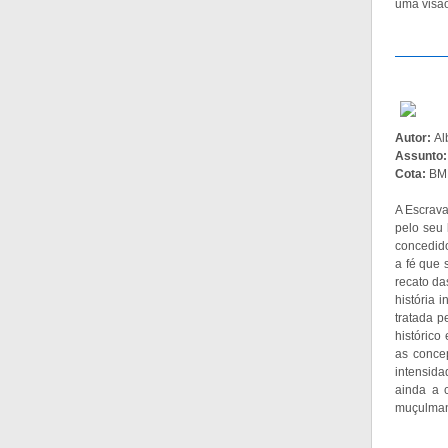
uma visão
Autor:
Al
Assunto
Cota:
BM
A Escrava
pelo seu
concedido
a fé que 
recato da
história 
tratada p
histórico
as concep
intensida
ainda a 
muçulman