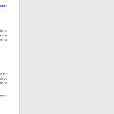
mais »
io de
es de
tória
o faz
solveu
tória
mais »