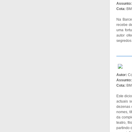
Assunto
Cota:
BMF
Na Barce
recebe de
uma fortu
autor of
segredos 
Autor:
Co
Assunto
Cota:
BMF
Este dici
actuais 
dezenas d
nomes, t
da comple
teatro, f
partindo d