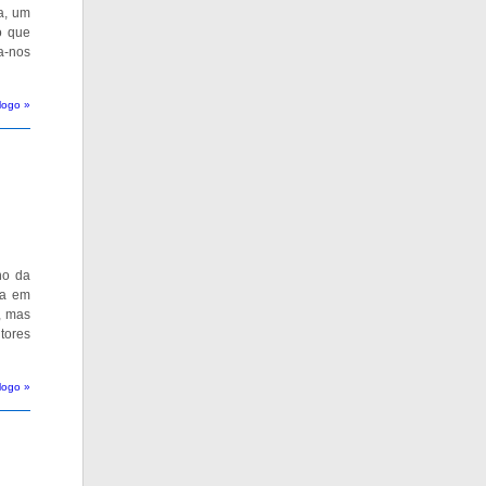
a, um
o que
ta-nos
logo »
no da
ra em
, mas
tores
logo »