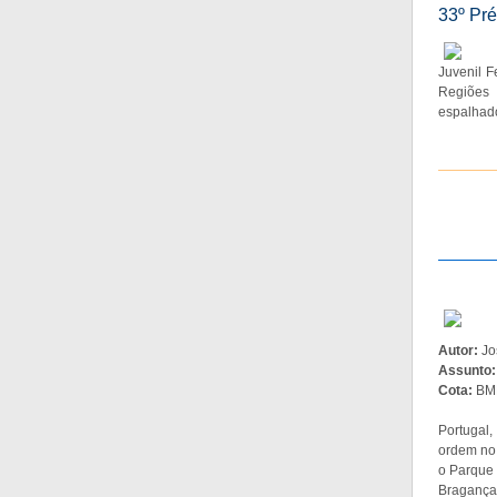
33º Pré
Juvenil F
Regiões 
espalhad
Autor:
Jo
Assunto
Cota:
BMF
Portugal
ordem no 
o Parque 
Bragança 