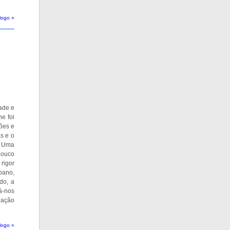
logo »
ade e
e foi
ões e
s e o
á. Uma
pouco
 rigor
rbano,
do, a
á-nos
zação
logo »