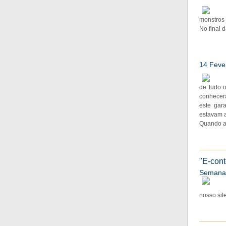
monstros
No final 
14 Feve
de tudo 
conhecera
este gar
estavam a
Quando a 
"E-cont
Semana
nosso site