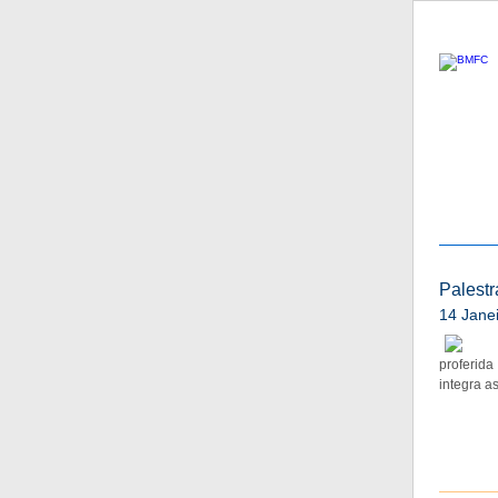
Palestr
14 Jane
proferida
integra a