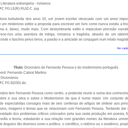
:
Literatura estrangeira - romance
C FG LE(R) RUIZ-C. jog
lona turbulenta dos anos 20, um jovem escritor obcecado com um amor impos
 um misterioso editor a proposta para escrever um livro como nunca existiu a tro
na e, talvez, muito mais. Com deslumbrante estilo e impecável precisão narrati
erece-nos uma aventura de intriga, romance e tragédia, através de um labirin
onde o fascínio pelos livros, a paixão e a amizade se conjugam num relato magistr
Ver catá
Título:
Dicionário de Fernando Pessoa e do modernismo português
ord. Fernando Cabral Martins
:
Dicionários
C FG 8(030) dic
onário tem Fernando Pessoa como centro, e pretende reunir a soma dos conhecim
sobre a sua obra e sobre o Modernismo de que é nome maior. Um conjunto de
e especialistas consagra mais de seis centenas de artigos de síntese aos princ
ítulos, imagens e temas que se relacionam com Fernando Pessoa. Tentando dar 
xidade dos problemas críticos colocados pela sua vasta produção em poesia, fi
ilosofia e teoria, estudando a sua relação com grandes nomes da literatura unive
e ângulos tão diversos como o político, o científico, o retórico ou o esotérico, pro