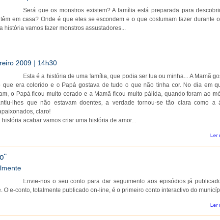
Será que os monstros existem? A família está preparada para descobri
 têm em casa? Onde é que eles se escondem e o que costumam fazer durante o
da história vamos fazer monstros assustadores...
reiro 2009 | 14h30
Esta é a história de uma família, que podia ser tua ou minha... A Mamã g
o que era colorido e o Papá gostava de tudo o que não tinha cor. No dia em q
m, o Papá ficou muito corado e a Mamã ficou muito pálida, quando foram ao mé
antiu-lhes que não estavam doentes, a verdade tornou-se tão clara como a 
paixonados, claro!
história acabar vamos criar uma história de amor...
Ler 
o"
lmente
Envie-nos o seu conto para dar seguimento aos episódios já publicad
. O e-conto, totalmente publicado on-line, é o primeiro conto interactivo do municíp
Ler 