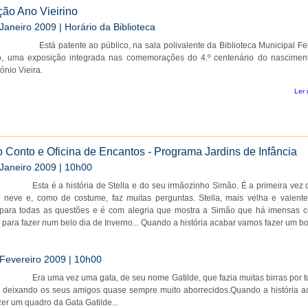
ão Ano Vieirino
Janeiro 2009 | Horário da Biblioteca
Está patente ao público, na sala polivalente da Biblioteca Municipal Fe
o, uma exposição integrada nas comemorações do 4.º centenário do nascimen
ónio Vieira.
Ler 
 Conto e Oficina de Encantos - Programa Jardins de Infância
 Janeiro 2009 | 10h00
Esta é a história de Stella e do seu irmãozinho Simão. É a primeira vez
 neve e, como de costume, faz muitas perguntas. Stella, mais velha e valente
 para todas as questões e é com alegria que mostra a Simão que há imensas c
s para fazer num belo dia de Inverno... Quando a história acabar vamos fazer um 
 Fevereiro 2009 | 10h00
Era uma vez uma gata, de seu nome Gatilde, que fazia muitas birras por 
, deixando os seus amigos quase sempre muito aborrecidos.Quando a história a
er um quadro da Gata Gatilde...