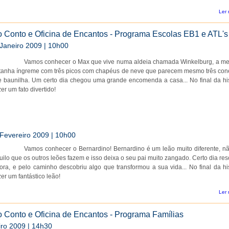
Ler 
 Conto e Oficina de Encantos - Programa Escolas EB1 e ATL's
 Janeiro 2009 | 10h00
Vamos conhecer o Max que vive numa aldeia chamada Winkelburg, a me
anha íngreme com três picos com chapéus de neve que parecem mesmo três con
 baunilha. Um certo dia chegou uma grande encomenda a casa... No final da his
er um fato divertido!
 Fevereiro 2009 | 10h00
Vamos conhecer o Bernardino! Bernardino é um leão muito diferente, nã
ilo que os outros leões fazem e isso deixa o seu pai muito zangado. Certo dia re
ora, e pelo caminho descobriu algo que transformou a sua vida... No final da his
er um fantástico leão!
Ler 
 Conto e Oficina de Encantos - Programa Famílias
iro 2009 | 14h30