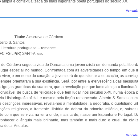
 ampla e contextualizada do mais importante poeta português do século XX.
Ver catá
Título:
A escrava de Córdova
berto S. Santos
:
Literatura portuguesa -- romance
FC FG LP(R) SANT-A. esc
 de Córdova segue a vida de Ouroana, uma jovem cristã em demanda pela liberd
 lugar especial no mundo. Confrontada com as adversidades do tempo em que lh
 viver, e em nome do coração, a jovem terá de questionar a educação, as convicç
sempre orientaram a sua existência. Será, por entre a efervescência das mesquita
s igrejas graníticas da sua terra, que a revelação por que tanto almeja a iluminar
inolvidável de busca de felicidade que tem lugar nos séculos X-XI, numa época 
ela Historiografia oficial e mesmo pela ficção romanceada. Alberto S. Santos, com
 e descrições impressivas, revela-nos a mentalidade, a geografia, o quotidiano u
ções religiosas, a fremente História do dobrar do primeiro milénio, e, sobretu
de com que se vivia na terra onde, mais tarde, nasceram Espanha e Portugal. D
conhecer o ângulo mais brilhante, mas também o mais duro e cruel, da civili
a do al-Andalus.
Ver catá