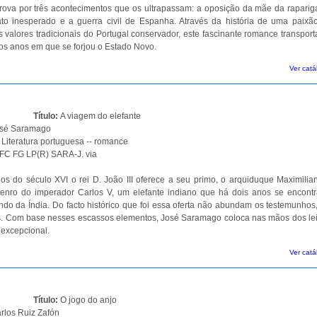
rova por três acontecimentos que os ultrapassam: a oposição da mãe da raparig
ato inesperado e a guerra civil de Espanha. Através da história de uma paixã
s valores tradicionais do Portugal conservador, este fascinante romance transpor
os anos em que se forjou o Estado Novo.
Ver catá
Título:
A viagem do elefante
sé Saramago
:
Literatura portuguesa -- romance
C FG LP(R) SARA-J. via
 do século XVI o rei D. João III oferece a seu primo, o arquiduque Maximilia
 genro do imperador Carlos V, um elefante indiano que há dois anos se encont
ndo da Índia. Do facto histórico que foi essa oferta não abundam os testemunhos
s. Com base nesses escassos elementos, José Saramago coloca nas mãos dos lei
 excepcional.
Ver catá
Título:
O jogo do anjo
rlos Ruiz Zafón