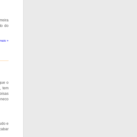
rreira
to do
mais »
 que o
, tem
oisas
boneco
tudo e
cabar