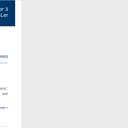
er 3
)Ler
eiro
eira",
, que
mais »