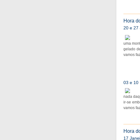
Hora do
20 e 27
uma mont
gelado de
vamos faz
03 e 10
nada daqu
ir-se emb
vamos faz
Hora do
17 Jane