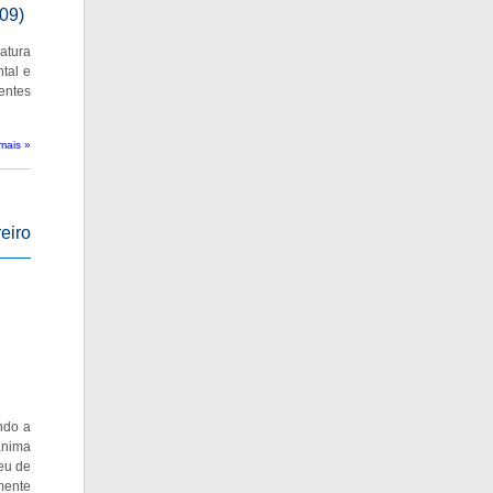
009)
atura
tal e
entes
mais »
eiro
ndo a
anima
eu de
mente