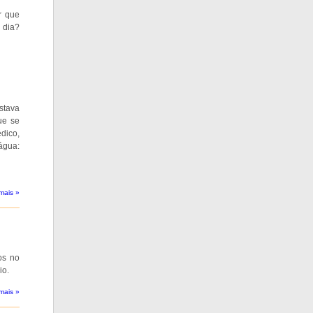
r que
 dia?
ostava
ue se
dico,
água:
mais »
os no
io.
mais »