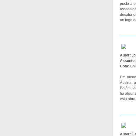
posto à p
assassin
desafia o
ao fogo d
Autor:
Jo
Assunto
Cota:
BMF
Em meados
Áustria,
Belém, vi
há algun
esta obra
Autor:
Ca