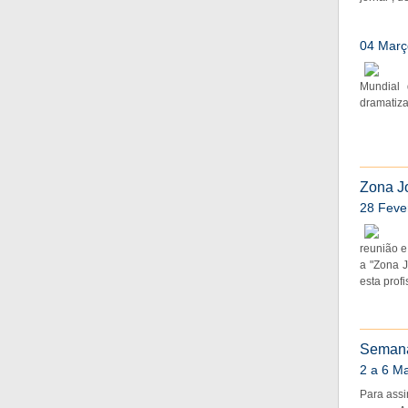
04 Març
Mundial 
dramatiza
Zona J
28 Feve
reunião e
a "Zona J
esta profi
Semana
2 a 6 M
Para assi