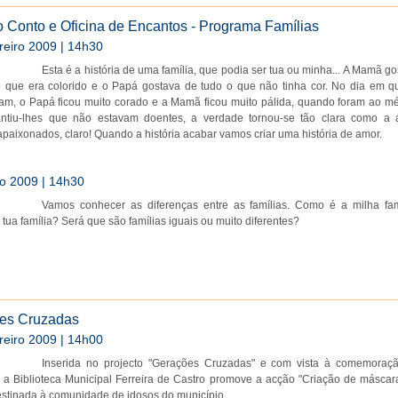
 Conto e Oficina de Encantos - Programa Famílias
reiro 2009 | 14h30
Esta é a história de uma família, que podia ser tua ou minha... A Mamã g
o que era colorido e o Papá gostava de tudo o que não tinha cor. No dia em q
m, o Papá ficou muito corado e a Mamã ficou muito pálida, quando foram ao mé
antiu-lhes que não estavam doentes, a verdade tornou-se tão clara como a 
paixonados, claro! Quando a história acabar vamos criar uma história de amor.
o 2009 | 14h30
Vamos conhecer as diferenças entre as famílias. Como é a milha fam
tua família? Será que são famílias iguais ou muito diferentes?
es Cruzadas
reiro 2009 | 14h00
Inserida no projecto "Gerações Cruzadas" e com vista à comemoraç
 a Biblioteca Municipal Ferreira de Castro promove a acção "Criação de máscar
destinada à comunidade de idosos do município.