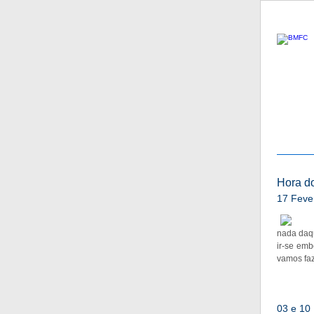
Hora do
17 Feve
nada daqu
ir-se emb
vamos faz
03 e 10