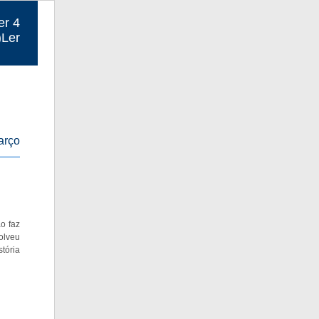
er 4
)Ler
arço
o faz
solveu
tória