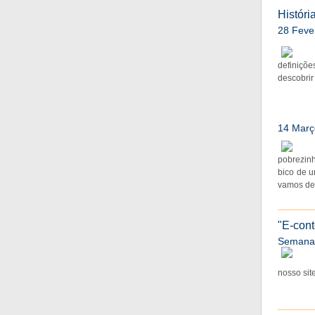
Históri
28 Feve
definiçõ
descobrir
14 Març
pobrezinh
bico de 
vamos des
"E-cont
Semana
nosso site