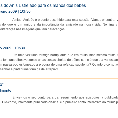
as do Anis Estrelado para os manos dos bebés
reiro 2009 | 10h30
Amigo, Amigão é o conto escolhido para esta sessão! Vamos encontrar v
es do que é um amigo e da importância da amizade na nossa vida. No final 
 diferenças nas imagens que têm parecenças.
o 2009 | 10h30
Era uma vez uma formiga horripilante que era muito, mas mesmo muito fe
a tem uns olhos vesgos e umas costas cheias de pêlos, como é que ela vai escap
um passaroco esfomeado à procura de uma refeição suculenta? Quanto o conto a
enhar e pintar uma formiga de arrepiar!
o"
lmente
Envie-nos o seu conto para dar seguimento aos episódios já publicad
. O e-conto, totalmente publicado on-line, é o primeiro conto interactivo do municíp