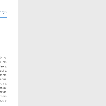
arço
o IV,
a. No
iro a
gal a
mento
arina
cia a
do, ao
az de
 como
mos e