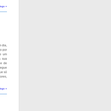
logo »
 dia,
o por
de um
a sua
 e de
segue
ue só
ores,
logo »