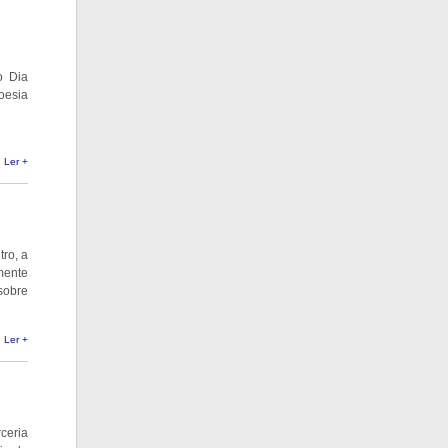
o Dia
oesia
Ler +
tro, a
lmente
sobre
Ler +
rceria