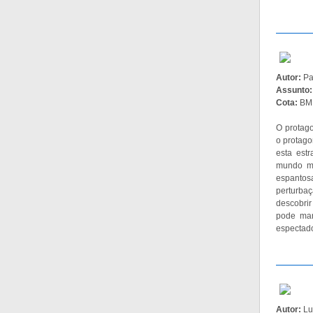
Autor:
Pa
Assunto
Cota:
BM
O protag
o protago
esta est
mundo mu
espantos
perturba
descobrir
pode mant
espectado
Autor:
Lu