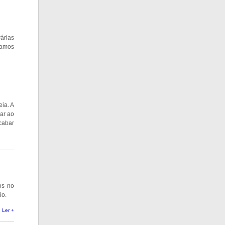
árias
vamos
ia. A
ar ao
cabar
os no
io.
Ler +