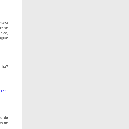
ostava
ue se
dico,
água:
ília?
Ler +
ão do
as de