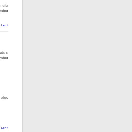
 muita
acabar
Ler +
tudo e
cabar
u algo
Ler +