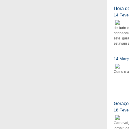
Hora do
14 Feve
de tudo 
conhecera
este gar
estavam a
14 Març
Como é a 
Geraçõ
18 Feve
Carnaval,
jornal", 