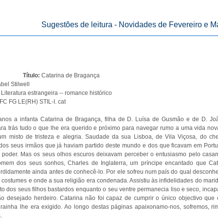
Sugestões de leitura - Novidades de Fevereiro e M
Título:
Catarina de Bragança
abel Stilwell
:
Literatura estrangeira -- romance histórico
C FG LE(RH) STIL-I. cat
nos a infanta Catarina de Bragança, filha de D. Luísa de Gusmão e de D. Joã
ra trás tudo o que lhe era querido e próximo para navegar rumo a uma vida nov
m misto de tristeza e alegria. Saudade da sua Lisboa, de Vila Viçosa, do che
 dos seus irmãos que já haviam partido deste mundo e dos que ficavam em Portu
lo poder. Mas os seus olhos escuros deixavam perceber o entusiasmo pelo casa
mem dos seus sonhos, Charles de Inglaterra, um príncipe encantado que Cat
didamente ainda antes de conhecê-lo. Por ele sofreu num país do qual desconhe
s costumes e onde a sua religião era condenada. Assistiu às infidelidades do mari
o dos seus filhos bastardos enquanto o seu ventre permanecia liso e seco, incap
ão desejado herdeiro. Catarina não foi capaz de cumprir o único objectivo que
rainha lhe era exigido. Ao longo destas páginas apaixonamo-nos, sofremos, ri
.