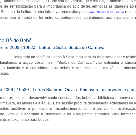
grupamentos de Escolas do Concelho de Oliveira de Azeméis, promove uma sér
es de sensibilização para a importância do acto de ler, em todas as idades e ao 
A Semana da Leitura é uma iniciativa promovida pelo
e tem
Plano Nacional de Leitura
 incentivar o hábito de ler entre os portugueses, contribuindo assim para uma 
ca-Bê de Bebé
eiro 2009 | 10h30 - Letras à Solta: Bêabá do Carnaval
Integrado na temática Letras à Solta e no sentido de estabelecer e resta
 familiares, a acção deste mês - "Bêabá do Carnaval" visa estimular a capac
a, a fantasia e a criatividade dos bebés e dos seus pais através de brincad
scas.
 2009 | 10h30 - Letras Sonoras: Ouvir a Primavera, as árvores e a á
o de estimular o desenvolvimento sensorial dos bebés, a biblioteca promove a 
Primavera, as árvores e a água". Esta sessão procura desenvolver actividades de l
mulos auditivos e promover o reconhecimento sonoro através da exploraçã
de livros que abordam a Primavera a as suas particularidades. Para terminar
 de relaxamento para bebés.