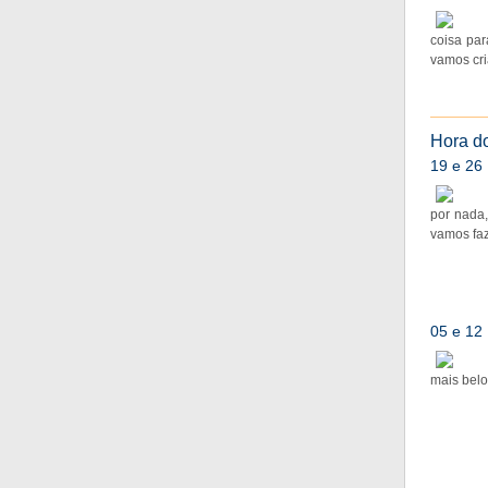
coisa par
vamos cri
Hora do
19 e 26
por nada,
vamos faz
05 e 12
mais belo,