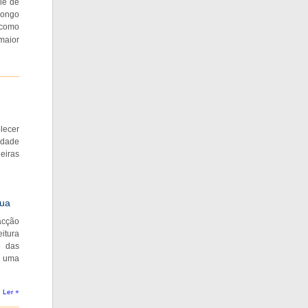
ie de
longo
 como
maior
blecer
idade
eiras
gua
acção
eitura
o das
, uma
Ler +