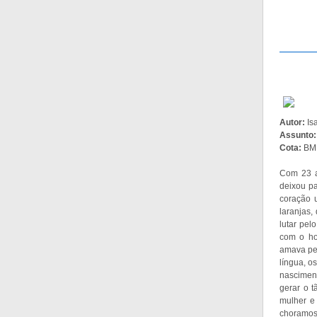
Autor:
Is
Assunto
Cota:
BMF
Com 23 a
deixou pa
coração u
laranjas,
lutar pe
com o ho
amava per
língua, o
nasciment
gerar o t
mulher e 
choramos