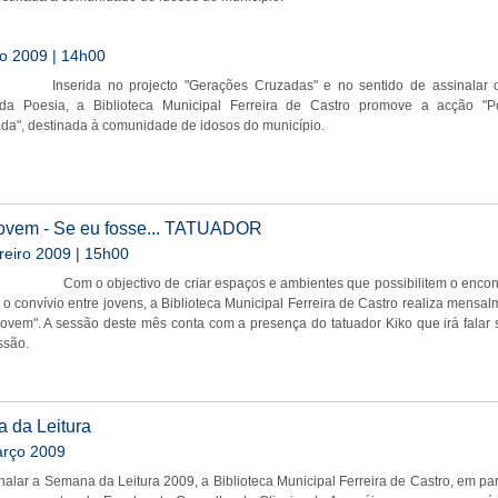
o 2009 | 14h00
Inserida no projecto "Gerações Cruzadas" e no sentido de assinalar 
da Poesia, a Biblioteca Municipal Ferreira de Castro promove a acção "P
da", destinada à comunidade de idosos do município.
ovem - Se eu fosse... TATUADOR
reiro 2009 | 15h00
Com o objectivo de criar espaços e ambientes que possibilitem o encon
 o convívio entre jovens, a Biblioteca Municipal Ferreira de Castro realiza mensa
ovem". A sessão deste mês conta com a presença do tatuador Kiko que irá falar 
ssão.
 da Leitura
arço 2009
nalar a Semana da Leitura 2009, a Biblioteca Municipal Ferreira de Castro, em pa