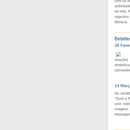
com os A
actividad
da vida. 
objectivo
literacia.
Bebéte
28 Fever
relações
simbólic
carnavale
14 Março
No sentid
"Ouvir a 
com estí
imagens 
massagem