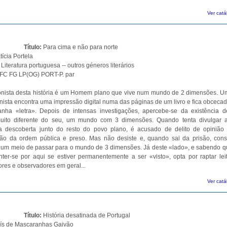
Ver catá
Título:
Para cima e não para norte
tícia Portela
:
Literatura portuguesa -- outros géneros literários
FC FG LP(OG) PORT-P. par
onista desta história é um Homem plano que vive num mundo de 2 dimensões. Um
nista encontra uma impressão digital numa das páginas de um livro e fica obcecad
ranha «letra». Depois de intensas investigações, apercebe-se da existência 
ito diferente do seu, um mundo com 3 dimensões. Quando tenta divulgar 
a descoberta junto do resto do povo plano, é acusado de delito de opinião
ção da ordem pública e preso. Mas não desiste e, quando sai da prisão, con
 um meio de passar para o mundo de 3 dimensões. Já deste «lado», e sabendo q
er-se por aqui se estiver permanentemente a ser «visto», opta por raptar leit
res e observadores em geral...
Ver catá
Título:
História desatinada de Portugal
ís de Mascaranhas Gaivão