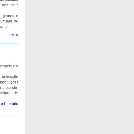
o dos seus
, jovens e
sufruam de
ormal.
Ler+»
Azeméis e a
e animação
nstituições
a pretende-
eitura, de
e Itinerário