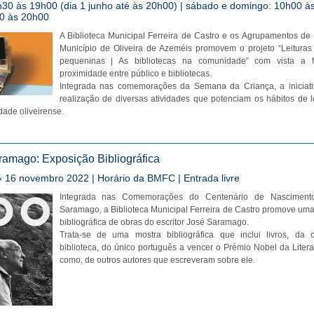
h30 às 19h00 (dia 1 junho até às 20h00) | sábado e domingo: 10h00 à
0 às 20h00
A Biblioteca Municipal Ferreira de Castro e os Agrupamentos de
Município de Oliveira de Azeméis promovem o projeto “Leituras
pequeninas | As bibliotecas na comunidade” com vista a 
proximidade entre público e bibliotecas.
Integrada nas comemorações da Semana da Criança, a iniciati
realização de diversas atividades que potenciam os hábitos de le
ade oliveirense.
ramago: Exposição Bibliográfica
 16 novembro 2022 | Horário da BMFC | Entrada livre
Integrada nas Comemorações do Centenário de Nasciment
Saramago, a Biblioteca Municipal Ferreira de Castro promove um
bibliográfica de obras do escritor José Saramago.
Trata-se de uma mostra bibliográfica que inclui livros, da 
biblioteca, do único português a vencer o Prémio Nobel da Litera
como, de outros autores que escreveram sobre ele.