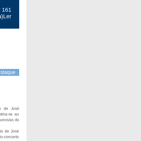
r 161
a)Ler
staque
o de José
tina-se ao
lunos/as do
ão de José
lo-concerto