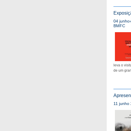
Exposiç
04 junho»
BMFC
leva o visi
de um grand
Apresent
11 junho