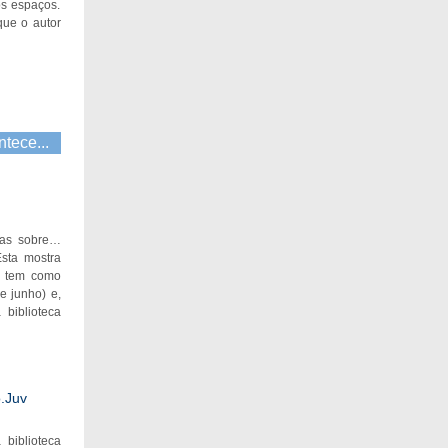
os espaços.
que o autor
ntece...
uras sobre…
Esta mostra
, tem como
e junho) e,
 biblioteca
o.Juv
 biblioteca