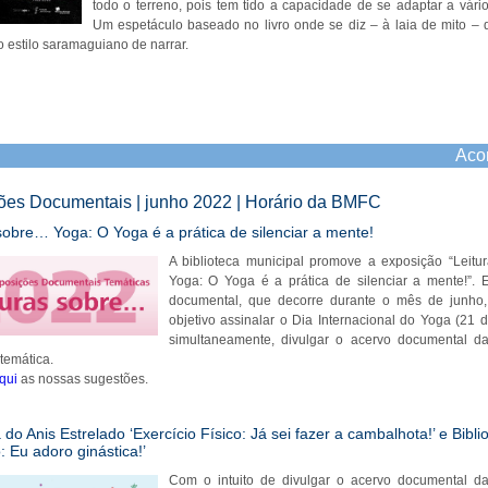
todo o terreno, pois tem tido a capacidade de se adaptar a vári
Um espetáculo baseado no livro onde se diz – à laia de mito – 
o estilo saramaguiano de narrar.
Aco
ões Documentais | junho 2022 | Horário da BMFC
sobre… Yoga: O Yoga é a prática de silenciar a mente!
A biblioteca municipal promove a exposição “Leit
Yoga: O Yoga é a prática de silenciar a mente!”. 
documental, que decorre durante o mês de junho
objetivo assinalar o Dia Internacional do Yoga (21 d
simultaneamente, divulgar o acervo documental da
temática.
qui
as nossas sugestões.
a do Anis Estrelado ‘Exercício Físico: Já sei fazer a cambalhota!’ e Bibli
: Eu adoro ginástica!’
Com o intuito de divulgar o acervo documental da