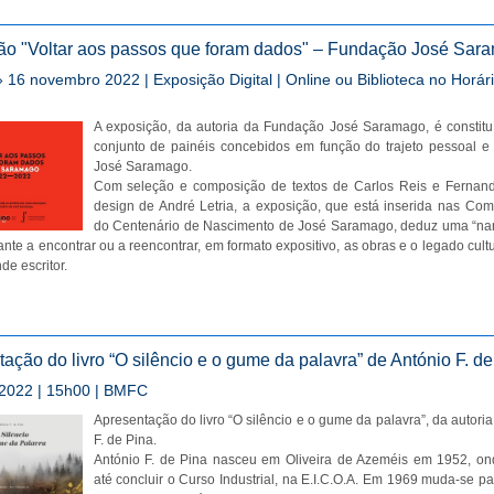
ão "Voltar aos passos que foram dados" – Fundação José Sar
 16 novembro 2022 | Exposição Digital | Online ou Biblioteca no Horár
A exposição, da autoria da Fundação José Saramago, é constit
conjunto de painéis concebidos em função do trajeto pessoal e l
José Saramago.
Com seleção e composição de textos de Carlos Reis e Fernand
design de André Letria, a exposição, que está inserida nas C
do Centenário de Nascimento de José Saramago, deduz uma “nar
tante a encontrar ou a reencontrar, em formato expositivo, as obras e o legado cultu
e escritor.
ação do livro “O silêncio e o gume da palavra” de António F. de
 2022 | 15h00 | BMFC
Apresentação do livro “O silêncio e o gume da palavra”, da autoria
F. de Pina.
António F. de Pina nasceu em Oliveira de Azeméis em 1952, on
até concluir o Curso Industrial, na E.I.C.O.A. Em 1969 muda-se p