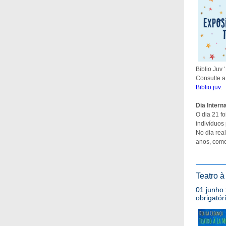
Biblio.Juv 
Consulte a
Biblio.juv
.
Dia Intern
O dia 21 fo
indivíduos
No dia rea
anos, como
Teatro à
01 junho 
obrigatór