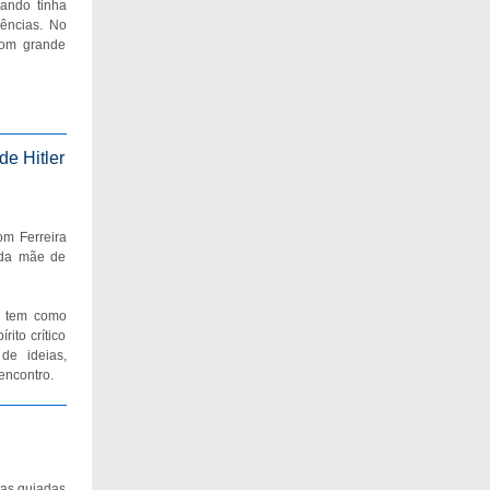
uando tinha
ências. No
com grande
de Hitler
om Ferreira
o da mãe de
a tem como
rito crítico
de ideias,
encontro.
tas guiadas