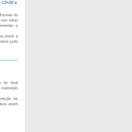
s 12h30 e
 Escolas do
 com letras
fomentar a
va prevê a
itura junto
o de José
a exposição
coleção da
tura, assim