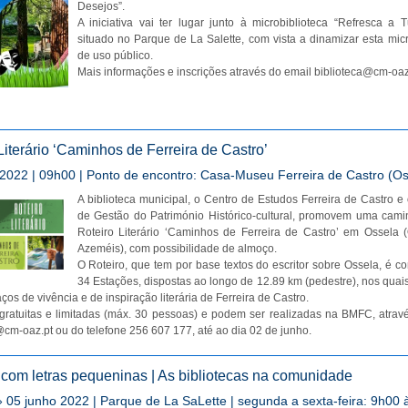
Desejos”.
A iniciativa vai ter lugar junto à microbiblioteca “Refresca a 
situado no Parque de La Salette, com vista a dinamizar esta micr
de uso público.
Mais informações e inscrições através do email
biblioteca@cm-oaz
Literário ‘Caminhos de Ferreira de Castro’
2022 | 09h00 | Ponto de encontro: Casa-Museu Ferreira de Castro (Os
A biblioteca municipal, o Centro de Estudos Ferreira de Castro e
de Gestão do Património Histórico-cultural, promovem uma cam
Roteiro Literário ‘Caminhos de Ferreira de Castro’ em Ossela (
Azeméis), com possibilidade de almoço.
O Roteiro, que tem por base textos do escritor sobre Ossela, é c
34 Estações, dispostas ao longo de 12.89 km (pedestre), nos quais
aços de vivência e de inspiração literária de Ferreira de Castro.
 gratuitas e limitadas (máx. 30 pessoas) e podem ser realizadas na BMFC, atrav
@cm-oaz.pt
ou do telefone 256 607 177, até ao dia 02 de junho.
 com letras pequeninas | As bibliotecas na comunidade
 05 junho 2022 | Parque de La SaLette | segunda a sexta-feira: 9h00