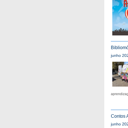
Bibliomó
junho 202
aprendizag
Contos 
junho 202