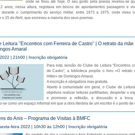
onde se fixou até hoje. O seu gosto pela poesia revelou-se q
12 anos, nessa altura, registava em blocos de apontamentos passagens e viv
oi durante o cumprimento do serviço militar, entre 1973 a 1975, onde viveu 
e o 25 de Abril, que escreveu a maioria dos seus poemas.
 Leitura "Encontros com Ferreira de Castro" | O retrato da mãe 
ngos Amaral
2022 | 21h00 | Inscrição obrigatória
Para esta sessão do Clube de Leitura "Encontros c
de Castro", a biblioteca propõe o livro «O retrat
Hitler» de Domingos Amaral.
A inscrição é obrigatória mas gratuita.
Aberto à comunidade em geral, o Clube de Leitur
objetivos realizar leituras partilhadas, despertar o espí
e promover a reflexão, a discussão e a troca 
do-se como um espaço informal em que a obra literária de um escritor é o ponto de 
ens do Anis – Programa de Visitas à BMFC
sexta-feira 2022 | 10h30 às 12h00 | Inscrição obrigatória
No sentido de dar a conhecer o Anis Estrelado e proporcionar visi