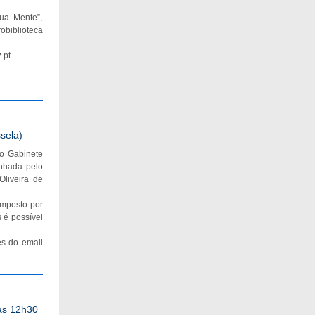
Tua Mente”,
obiblioteca
.pt
.
sela)
 o Gabinete
inhada pelo
Oliveira de
omposto por
 é possível
és do email
 às 12h30