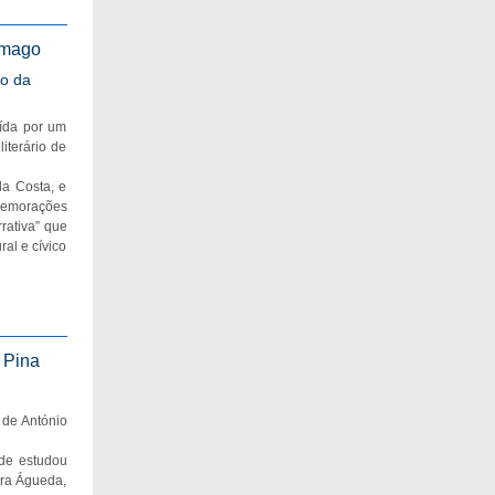
amago
io da
uída por um
iterário de
a Costa, e
omemorações
rativa” que
ral e cívico
 Pina
 de António
de estudou
ara Águeda,