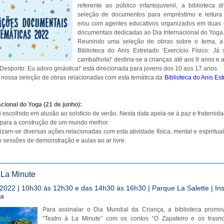
referente ao público infantojuvenil, a biblioteca 
seleção de documentos para empréstimo e leitura 
e/ou com agentes educativos organizados em duas 
documentais dedicadas ao Dia Internacional do Yoga
Reunindo uma seleção de obras sobre o tema, a
Biblioteca do Anis Estrelado ‘Exercício Físico: Já 
cambalhota!’ destina-se a crianças até aos 9 anos e 
‘Desporto: Eu adoro ginástica!’ está direcionada para jovens dos 10 aos 17 anos.
 nossa seleção de obras relacionadas com esta temática da
Biblioteca do Anis Es
acional do Yoga (21 de junho):
i escolhido em alusão ao solstício de verão. Nesta data apela-se à paz e fraternid
 para a construção de um mundo melhor.
lizam-se diversas ações relacionadas com esta atividade física, mental e espiritua
 sessões de demonstração e aulas ao ar livre.
 La Minute
2022 | 10h30 às 12h30 e das 14h30 às 16h30 | Parque La Salette | Ins
ia
Para assinalar o Dia Mundial da Criança, a biblioteca promo
“Teatro à La Minute” com os contos “O Zapateiro e os trasno