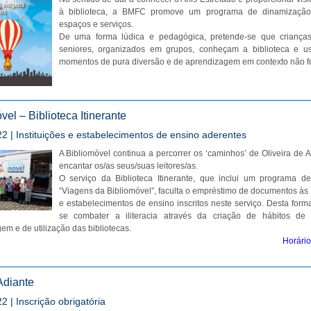
à biblioteca, a BMFC promove um programa de dinamizaçã
espaços e serviços.
De uma forma lúdica e pedagógica, pretende-se que crianças
seniores, organizados em grupos, conheçam a biblioteca e u
momentos de pura diversão e de aprendizagem em contexto não f
vel – Biblioteca Itinerante
2 | Instituições e estabelecimentos de ensino aderentes
A Bibliomóvel continua a percorrer os ‘caminhos’ de Oliveira de 
encantar os/as seus/suas leitores/as.
O serviço da Biblioteca Itinerante, que inclui um programa d
“Viagens da Bibliomóvel”, faculta o empréstimo de documentos às i
e estabelecimentos de ensino inscritos neste serviço. Desta form
se combater a iliteracia através da criação de hábitos de l
em e de utilização das bibliotecas.
Horário 
Adiante
2 | Inscrição obrigatória