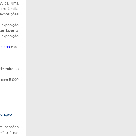
divulga uma
em família
exposições
.
 exposição
sei fazer a
a exposição
trelado
e da
ade entre os
l com 5.000
crição
ve sessões
s” e “Três