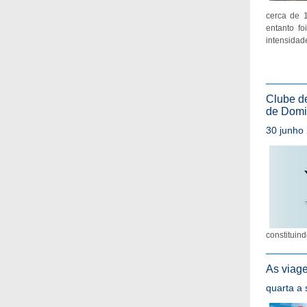
cerca de 
entanto f
intensidad
Clube de
de Domi
30 junho 
constituin
As viag
quarta a 