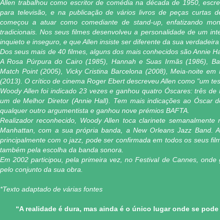
Allen trabalhou como escritor de comédia na década de 1950, escr
para televisão, e na publicação de vários livros de peças curtas 
começou a atuar como comediante de stand-up, enfatizando mon
tradicionais. Nos seus filmes desenvolveu a personalidade de um inte
inquieto e inseguro, e que Allen insiste ser diferente da sua verdadeir
Dos seus mais de 40 filmes, alguns dos mais conhecidos são Annie Ha
A Rosa Púrpura do Cairo (1985), Hannah e Suas Irmãs (1986), Ba
Match Point (2005), Vicky Cristina Barcelona (2008), Meia-noite em
(2013). O crítico de cinema Roger Ebert descreveu Allen como "um te
Woody Allen foi indicado 23 vezes e ganhou quatro Óscares: três de
um de Melhor Diretor (Annie Hall). Tem mais indicações ao Óscar 
qualquer outro argumentista e ganhou nove prémios BAFTA.
Realizador reconhecido, Woody Allen toca clarinete semanalmente 
Manhattan, com a sua própria banda, a New Orleans Jazz Band. A
principalmente com o jazz, pode ser confirmada em todos os seus fil
também pela escolha da banda sonora.
Em 2002 participou, pela primeira vez, no Festival de Cannes, on
pelo conjunto da sua obra.
*Texto adaptado de várias fontes
“A realidade é dura, mas ainda é o único lugar onde se pode