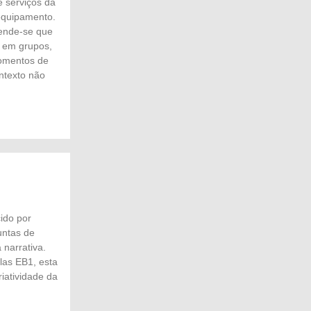
 serviços da
 equipamento.
tende-se que
s em grupos,
omentos de
ntexto não
ido por
untas de
narrativa.
las EB1, esta
riatividade da