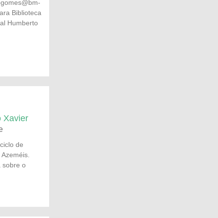
hogomes@bm-
para Biblioteca
ral Humberto
 Xavier
e
ciclo de
e Azeméis.
a sobre o