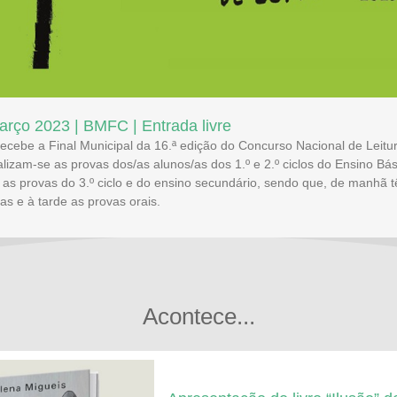
arço 2023 | BMFC | Entrada livre
 recebe a Final Municipal da 16.ª edição do Concurso Nacional de Leitu
lizam-se as provas dos/as alunos/as dos 1.º e 2.º ciclos do Ensino Bás
as provas do 3.º ciclo e do ensino secundário, sendo que, de manhã t
tas e à tarde as provas orais.
Acontece...