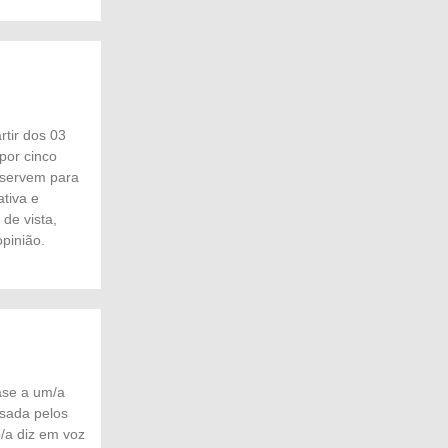
rtir dos 03
por cinco
 servem para
ativa e
 de vista,
opinião.
ase a um/a
ssada pelos
o/a diz em voz