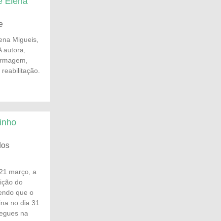
e Elena
e
ena Migueis,
 autora,
fermagem,
eabilitação.
inho
dos
 21 março, a
dição do
endo que o
ina no dia 31
regues na