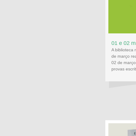
01 e 02 m
A biblioteca
de março rea
02 de março 
provas escri