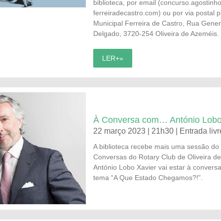
biblioteca, por email (
concurso.agostin
ferreiradecastro.com
) ou por via postal 
Municipal Ferreira de Castro, Rua Gene
Delgado, 3720-254 Oliveira de Azeméis.
LER+»
À Conversa com… António Lobo
22 março 2023 | 21h30 | Entrada livr
A biblioteca recebe mais uma sessão do 
Conversas do Rotary Club de Oliveira d
António Lobo Xavier vai estar à convers
tema “A Que Estado Chegamos?!”.