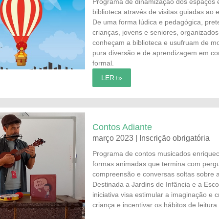
Programa de dinamização dos espaços e
biblioteca através de visitas guiadas ao
De uma forma lúdica e pedagógica, pre
crianças, jovens e seniores, organizado
conheçam a biblioteca e usufruam de m
pura diversão e de aprendizagem em co
formal.
LER+»
Contos Adiante
março 2023 | Inscrição obrigatória
Programa de contos musicados enriquec
formas animadas que termina com perg
compreensão e conversas soltas sobre a 
Destinada a Jardins de Infância e a Esco
iniciativa visa estimular a imaginação e c
criança e incentivar os hábitos de leitura.