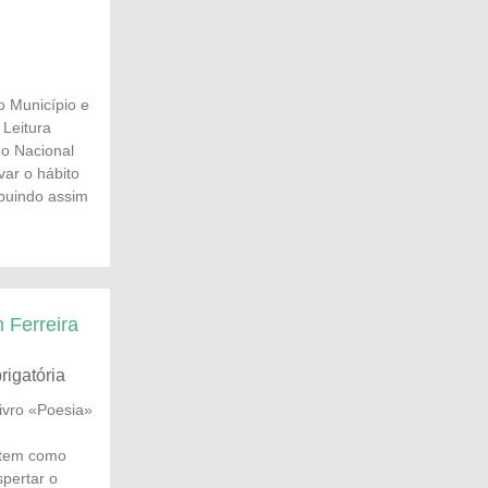
 Município e
Leitura
no Nacional
var o hábito
ibuindo assim
 Ferreira
rigatória
livro «Poesia»
a tem como
spertar o