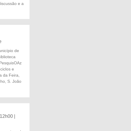
 discussão e a
e
nicípio de
iblioteca
 PesquisOAz
ciclos e
a da Feira,
ho, S. João
 12h00 |