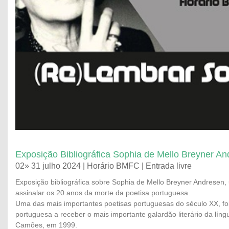
Exposição Bibliográfica Sophia de Mello Breyner A
02» 31 julho 2024 | Horário BMFC | Entrada livre
Exposição bibliográfica sobre Sophia de Mello Breyner Andresen, 
assinalar os 20 anos da morte da poetisa portuguesa.
Uma das mais importantes poetisas portuguesas do século XX, foi
portuguesa a receber o mais importante galardão literário da lín
Camões, em 1999.