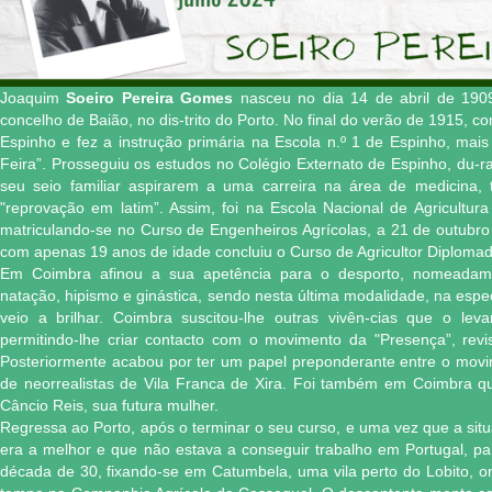
Joaquim
Soeiro Pereira Gomes
nasceu no dia 14 de abril de 1909
concelho de Baião, no dis-trito do Porto. No final do verão de 1915, c
Espinho e fez a instrução primária na Escola n.º 1 de Espinho, mai
Feira”. Prosseguiu os estudos no Colégio Externato de Espinho, du-r
seu seio familiar aspirarem a uma carreira na área de medicina, 
"reprovação em latim”. Assim, foi na Escola Nacional de Agricultur
matriculando-se no Curso de Engenheiros Agrícolas, a 21 de outubro
com apenas 19 anos de idade concluiu o Curso de Agricultor Diplomad
Em Coimbra afinou a sua apetência para o desporto, nomeadamen
natação, hipismo e ginástica, sendo nesta última modalidade, na espe
veio a brilhar. Coimbra suscitou-lhe outras vivên-cias que o lev
permitindo-lhe criar contacto com o movimento da "Presença”, rev
Posteriormente acabou por ter um papel preponderante entre o movi
de neorrealistas de Vila Franca de Xira. Foi também em Coimbra q
Câncio Reis, sua futura mulher.
Regressa ao Porto, após o terminar o seu curso, e uma vez que a sit
era a melhor e que não estava a conseguir trabalho em Portugal, part
década de 30, fixando-se em Catumbela, uma vila perto do Lobito, o