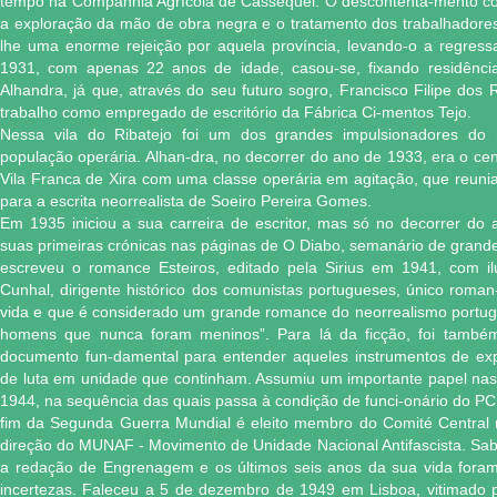
tempo na Companhia Agrícola de Cassequel. O descontenta-mento co
a exploração da mão de obra negra e o tratamento dos trabalhadore
lhe uma enorme rejeição por aquela província, levando-o a regres
1931, com apenas 22 anos de idade, casou-se, fixando residênci
Alhandra, já que, através do seu futuro sogro, Francisco Filipe dos
trabalho como empregado de escritório da Fábrica Ci-mentos Tejo.
Nessa vila do Ribatejo foi um dos grandes impulsionadores do 
população operária. Alhan-dra, no decorrer do ano de 1933, era o cen
Vila Franca de Xira com uma classe operária em agitação, que reunia 
para a escrita neorrealista de Soeiro Pereira Gomes.
Em 1935 iniciou a sua carreira de escritor, mas só no decorrer d
suas primeiras crónicas nas páginas de O Diabo, semanário de grand
escreveu o romance Esteiros, editado pela Sirius em 1941, com il
Cunhal, dirigente histórico dos comunistas portugueses, único roma
vida e que é considerado um grande romance do neorrealismo portugu
homens que nunca foram meninos”. Para lá da ficção, foi també
documento fun-damental para entender aqueles instrumentos de exp
de luta em unidade que continham. Assumiu um importante papel nas
1944, na sequência das quais passa à condição de funci-onário do PC
fim da Segunda Guerra Mundial é eleito membro do Comité Central 
direção do MUNAF - Movimento de Unidade Nacional Antifascista. Sa
a redação de Engrenagem e os últimos seis anos da sua vida foram
incertezas. Faleceu a 5 de dezembro de 1949 em Lisboa, vitimado 