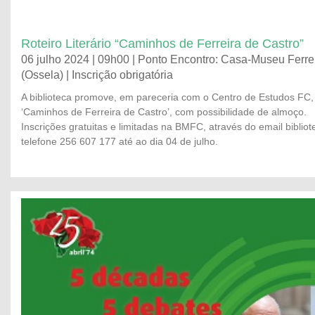
Roteiro Literário “Caminhos de Ferreira de Castro”
06 julho 2024 | 09h00 | Ponto Encontro: Casa-Museu Ferre
(Ossela) | Inscrição obrigatória
A biblioteca promove, em pareceria com o Centro de Estudos FC
‘Caminhos de Ferreira de Castro’, com possibilidade de almoço.
Inscrições gratuitas e limitadas na BMFC, através do email
biblio
telefone 256 607 177 até ao dia 04 de julho.