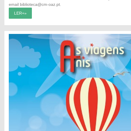
email
biblioteca@cm-oaz.pt
.
LER+»