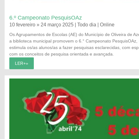
6.º Campeonato PesquisOAz
10 fevereiro » 24 março 2025 | Todo dia | Online
Os Agrupamentos de Escolas (AE) do Município de Oliveira de A
a biblioteca municipal promovem o 6.° Campeonato PesquisOAz, u
estimula os/as alunos/as a fazer pesquisas esclarecidas, com espír
com os conceitos de pesquisa orientada e avançada.
LER+»