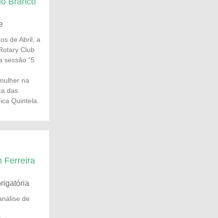
lo Branco
e
s de Abril, a
Rotary Club
a sessão “5
 mulher na
ça das
ica Quintela.
 Ferreira
rigatória
análise de