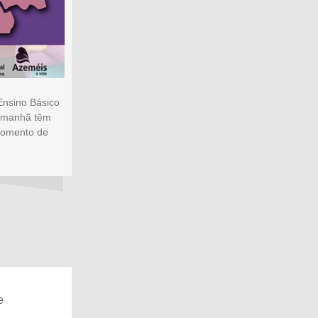
 Ensino Básico
e manhã têm
 momento de
e