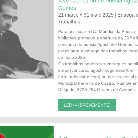
XXVI Concurso de Poesia Agost
Gomes
21 março » 31 maio 2025 | Entrega 
Trabalhos
Para assinalar o Dia Mundial da Poesia,
biblioteca promove a abertura da 26.ª e
concurso de poesia Agostinho Gomes, s
prazo para a entrega dos trabalhos term
de maio 2025.
Os trabalhos podem ser entregues na bib
email (
concurso.agostinhogomes@bm-
ferreiradecastro.com
) ou por via postal 
Municipal Ferreira de Castro, Rua Gene
Delgado, 3720-254 Oliveira de Azeméis.
LER+» (BREVEMENTE)