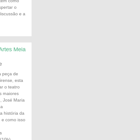
a tem como
spertar o
 discussão e a
Artes Meia
e
a peça de
irense, esta
r o teatro
os maiores
e, José Maria
ma
a história da
s, e como isso
s
(10h),