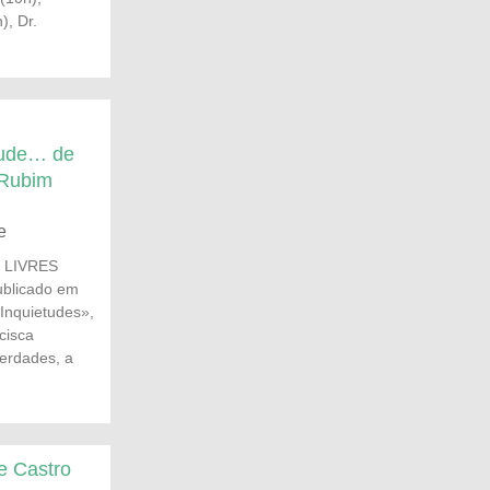
), Dr.
etude… de
 Rubim
e
e LIVRES
ublicado em
Inquietudes»,
cisca
berdades, a
de Castro