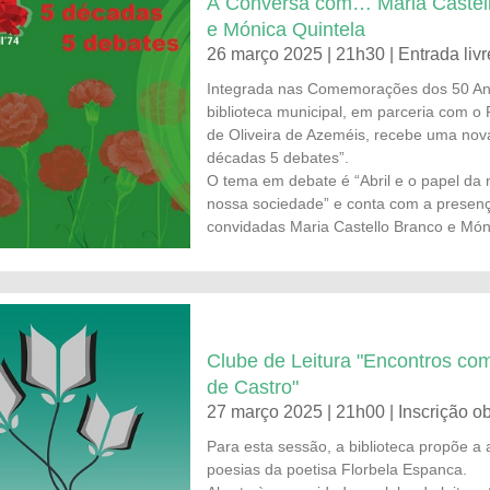
À Conversa com… Maria Castel
e Mónica Quintela
26 março 2025 | 21h30 | Entrada livr
Integrada nas Comemorações dos 50 Ano
biblioteca municipal, em parceria com o 
de Oliveira de Azeméis, recebe uma nov
décadas 5 debates”.
O tema em debate é “Abril e o papel da
nossa sociedade” e conta com a presen
convidadas Maria Castello Branco e Món
Clube de Leitura "Encontros com
de Castro"
27 março 2025 | 21h00 | Inscrição ob
Para esta sessão, a biblioteca propõe a 
poesias da poetisa Florbela Espanca.