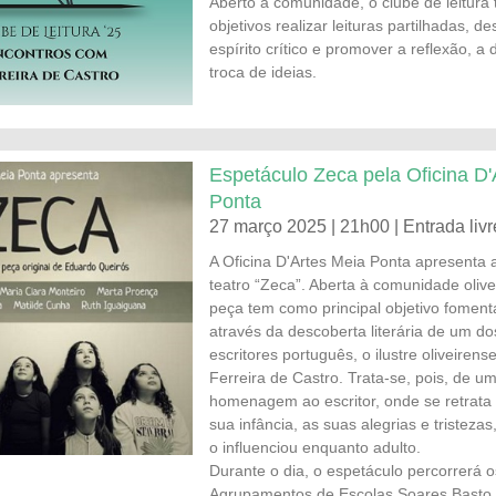
Aberto à comunidade, o clube de leitur
objetivos realizar leituras partilhadas, de
espírito crítico e promover a reflexão, a
troca de ideias.
Espetáculo Zeca pela Oficina D'
Ponta
27 março 2025 | 21h00 | Entrada livr
A Oficina D'Artes Meia Ponta apresenta 
teatro “Zeca”. Aberta à comunidade olive
peça tem como principal objetivo fomenta
através da descoberta literária de um d
escritores português, o ilustre oliveirens
Ferreira de Castro. Trata-se, pois, de u
homenagem ao escritor, onde se retrata 
sua infância, as suas alegrias e tristeza
o influenciou enquanto adulto.
Durante o dia, o espetáculo percorrerá o
Agrupamentos de Escolas Soares Basto 