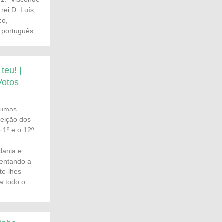
rei D. Luís,
co,
r português.
teu! |
Votos
 umas
eleição dos
o 1º e o 12º
dania e
mentando a
te-lhes
a todo o