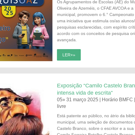
Os Agrupamentos de Escolas (AE) do Mu
Oliveira de Azeméis, o CFAE AVCOA e a b
municipal, promovem o 6.° Campeonato
uma iniciativa que estimula os/as alunos/
pesquisas esclarecidas, com espírito crít
acordo com os conceitos de pesquisa or
avançada.
LER+»
Exposição “Camilo Castelo Bra
intensa vida de escrita”
05» 31 março 2025 | Horário BMFC 
livre
Está patente ao público, no átrio da bibli
municipal, uma seleção de documentos 
Castelo Branco, sobre o escritor e a sua
Camilo Ferreira Botelho Castelo Branco,