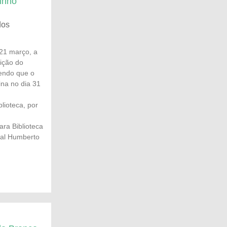
inho
dos
 21 março, a
dição do
endo que o
ina no dia 31
lioteca, por
para Biblioteca
ral Humberto