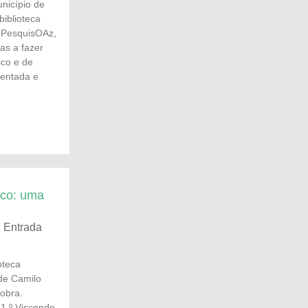
nicípio de
iblioteca
 PesquisOAz,
as a fazer
ico e de
ientada e
nco: uma
| Entrada
oteca
de Camilo
 obra.
 1.º Visconde