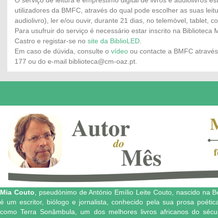
O serviço de leitura e empréstimo digital de livros e audiolivros es
utilizadores da BMFC, através do qual pode escolher as suas leitu
audiolivro), ler e/ou ouvir, durante 21 dias, no telemóvel, tablet,
Para usufruir do serviço é necessário estar inscrito na Biblioteca 
Castro e registar-se no
site da BiblioLED
.
Em caso de dúvida, consulte o
vídeo
ou contacte a BMFC através
177 ou do e-mail biblioteca@cm-oaz.pt.
Mia Couto
, pseudónimo de António Emílio Leite Couto, nascido na 
é um escritor, biólogo e jornalista, conhecido pela sua prosa poét
como Terra Sonâmbula, um dos melhores livros africanos do séc