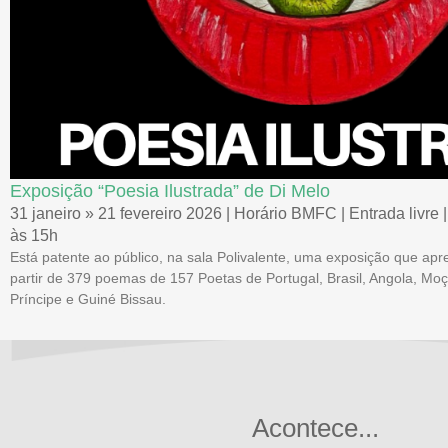
Exposição “Poesia Ilustrada” de Di Melo
31 janeiro » 21 fevereiro 2026 | Horário BMFC | Entrada livre 
às 15h
Está patente ao público, na sala Polivalente, uma exposição que apre
partir de 379 poemas de 157 Poetas de Portugal, Brasil, Angola, M
Príncipe e Guiné Bissau.
Acontece...