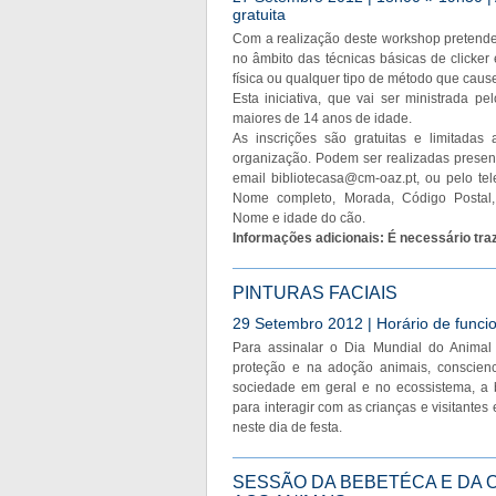
gratuita
Com a realização deste workshop pretende
no âmbito das técnicas básicas de clicker 
física ou qualquer tipo de método que caus
Esta iniciativa, que vai ser ministrada pe
maiores de 14 anos de idade.
As inscrições são gratuitas e limitadas 
organização. Podem ser realizadas presenc
email
bibliotecasa@cm-oaz.pt
, ou pelo te
Nome completo, Morada, Código Postal, I
Nome e idade do cão.
Informações adicionais: É necessário tra
PINTURAS FACIAIS
29 Setembro 2012 | Horário de fun
Para assinalar o Dia Mundial do Animal
proteção e na adoção animais, conscienc
sociedade em geral e no ecossistema, a b
para interagir com as crianças e visitante
neste dia de festa.
SESSÃO DA BEBETÉCA E DA 