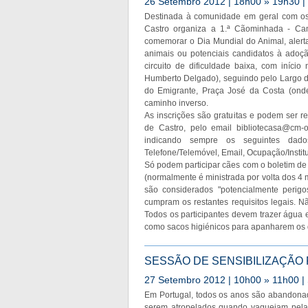
26 Setembro 2012 | 18h00 » 19h30 | I
Destinada à comunidade em geral com os s
Castro organiza a 1.ª Cãominhada - C
comemorar o Dia Mundial do Animal, alert
animais ou potenciais candidatos à adoç
circuito de dificuldade baixa, com início
Humberto Delgado), seguindo pelo Largo d
do Emigrante, Praça José da Costa (ond
caminho inverso.
As inscrições são gratuitas e podem ser re
de Castro, pelo email
bibliotecasa@cm-o
indicando sempre os seguintes dado
Telefone/Telemóvel, Email, Ocupação/Instit
Só podem participar cães com o boletim de 
(normalmente é ministrada por volta dos 4 
são considerados "potencialmente peri
cumpram os restantes requisitos legais. 
Todos os participantes devem trazer água 
como sacos higiénicos para apanharem os 
SESSÃO DE SENSIBILIZAÇÃ
27 Setembro 2012 | 10h00 » 11h00 |
Em Portugal, todos os anos são abandona
serem atropelados quando vagueiam pelas