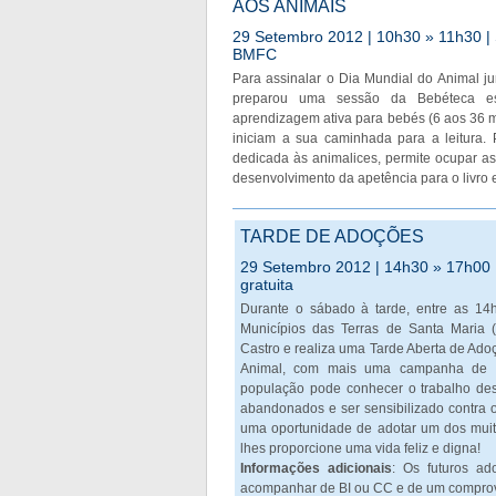
AOS ANIMAIS
29 Setembro 2012 | 10h30 » 11h30 | S
BMFC
Para assinalar o Dia Mundial do Animal jun
preparou uma sessão da Bebéteca es
aprendizagem ativa para bebés (6 aos 36 m
iniciam a sua caminhada para a leitura. 
dedicada às animalices, permite ocupar as
desenvolvimento da apetência para o livro e
TARDE DE ADOÇÕES
29 Setembro 2012 | 14h30 » 17h00 | 
gratuita
Durante o sábado à tarde, entre as 14h
Municípios das Terras de Santa Maria (
Castro e realiza uma Tarde Aberta de Ad
Animal, com mais uma campanha de a
população pode conhecer o trabalho des
abandonados e ser sensibilizado contra 
uma oportunidade de adotar um dos muit
lhes proporcione uma vida feliz e digna!
Informações adicionais
: Os futuros ad
acompanhar de BI ou CC e de um comprovat