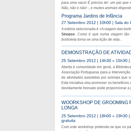
para uma vaca! É preciso ter: um pai que 
Não, não e não! -, e muitos animais dispost
Programa Jardins de Infância
27 Setembro 2012 | 10h00 | Sala do 
A estória selecionada é «A viagem das borb
Sinopse
:
Como é que numa viagem tão c
borboleta torna-se uma lição de vida...
DEMONSTRAÇÃO DE ATIVIDAD
25 Setembro 2012 | 14h30 » 15h30 | A
Aberta à comunidade em geral, a Biblioteca
Associação Portuguesa para a Intervenção
de atividades assistidas por animais que 
Esta iniciativa visa promover os benefícios
devidamente treinado pode proporcionar a p
WOORKSHOP DE GROOMING P
LONGA
25 Setembro 2012 | 18h00 » 19h30 | A
gratuita
Com este workshop pretende-se que os pa