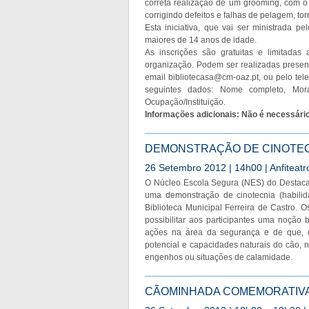
correta realização de um grooming, com o o
corrigindo defeitos e falhas de pelagem, to
Esta iniciativa, que vai ser ministrada pe
maiores de 14 anos de idade.
As inscrições são gratuitas e limitadas 
organização. Podem ser realizadas presenc
email
bibliotecasa@cm-oaz.pt
, ou pelo te
seguintes dados: Nome completo, Morad
Ocupação/Instituição.
Informações adicionais: Não é necessário
DEMONSTRAÇÃO DE CINOTE
26 Setembro 2012 | 14h00 | Anfiteatr
O Núcleo Escola Segura (NES) do Destacam
uma demonstração de cinotecnia (habilid
Biblioteca Municipal Ferreira de Castro. O
possibilitar aos participantes uma noçã
ações na área da segurança e de que, c
potencial e capacidades naturais do cão, 
engenhos ou situações de calamidade.
CÃOMINHADA COMEMORATIVA 