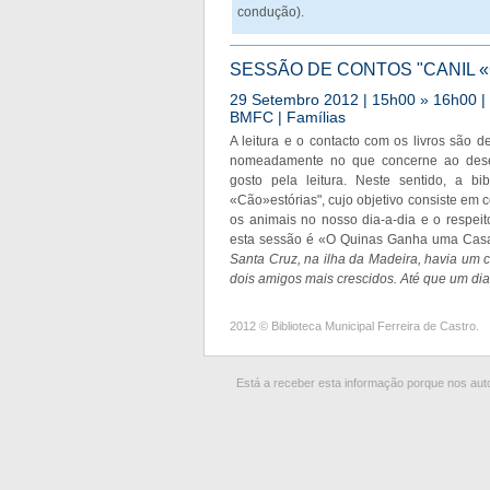
condução).
SESSÃO DE CONTOS "CANIL 
29 Setembro 2012 | 15h00 » 16h00 | S
BMFC | Famílias
A leitura e o contacto com os livros são 
nomeadamente no que concerne ao desenv
gosto pela leitura. Neste sentido, a bi
«Cão»estórias", cujo objetivo consiste em 
os animais no nosso dia-a-dia e o respei
esta sessão é «O Quinas Ganha uma Casa
Santa Cruz, na ilha da Madeira, havia um 
dois amigos mais crescidos. Até que um dia.
2012 © Biblioteca Municipal Ferreira de Castro.
Está a receber esta informação porque nos autor