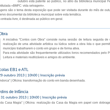
outubro está patente ao público, no átrio da biblioteca municipal Fe
ntitulada «BMFC: vida selvagem».
agens são o tema desta exposição que pode ser visitada durante do mês de outu
ervo documental da biblioteca municipal sobre esta temática.
entrada livre, é destinada ao público em geral.
Obra
A iniciativa "Contos com Obra" consiste numa sessão de leitura seguida de 
realização de uma atividade artística ou lúdica sobre a obra lida o que permi
município trabalharem o conto em grupo e de forma ativa.
Para esta atividade são frequentemente utilizados livros recomendados pelo 
Leitura e materiais reutilizáveis e amigos do ambiente.
colas EB1 e ATL
 29 outubro 2013 | 10h00 | Inscrição prévia
ndorca" | Oficina: transformação do conto em banda desenhada.
dins de Infância
e 31 outubro 2013 | 10h00 | Inscrição prévia
a da Casa Magia" | Oficina: realização da Casa da Magia em papel com dobrage