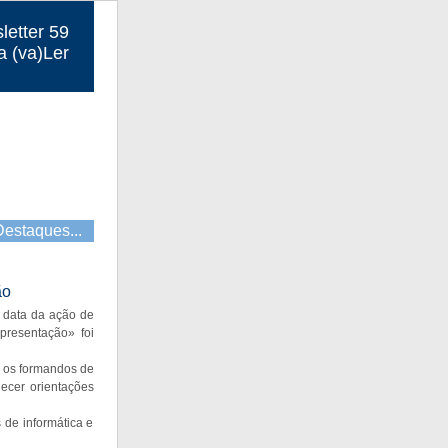
letter 59
a (va)Ler
Destaques...
ão
a data da ação de
presentação» foi
r os formandos de
necer orientações
 de informática e