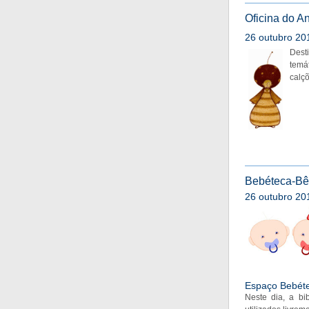
Oficina do An
26 outubro 201
Dest
temá
calçõ
Bebéteca-Bê
26 outubro 201
Espaço Bebéte
Neste dia, a bi