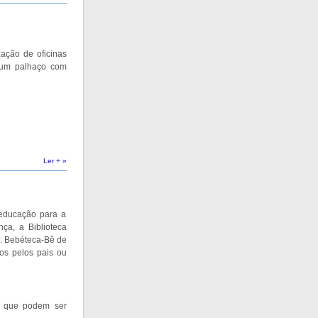
zação de oficinas
e um palhaço com
Ler + »
 educação para a
nça, a Biblioteca
a: Bebéteca-Bê de
s pelos pais ou
is que podem ser