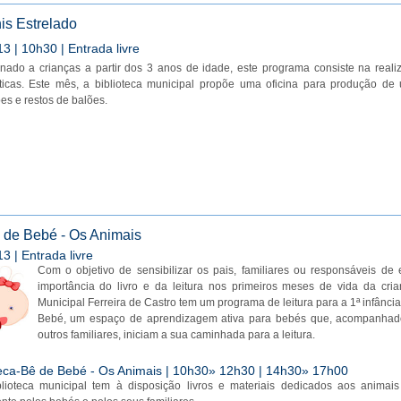
is Estrelado
3 | 10h30 | Entrada livre
inado a crianças a partir dos 3 anos de idade, este programa consiste na reali
ticas. Este mês, a biblioteca municipal propõe uma oficina para produção d
es e restos de balões.
 de Bebé - Os Animais
3 | Entrada livre
Com o objetivo de sensibilizar os pais, familiares ou responsáveis de
importância do livro e da leitura nos primeiros meses de vida da cria
Municipal Ferreira de Castro tem um programa de leitura para a 1ª infânci
Bebé, um espaço de aprendizagem ativa para bebés que, acompanhado
outros familiares, iniciam a sua caminhada para a leitura.
ca-Bê de Bebé - Os Animais | 10h30» 12h30 | 14h30» 17h00
blioteca municipal tem à disposição livros e materiais dedicados aos anima