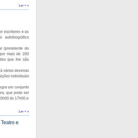
Ler + »
r escritores e as
o autobiográfico
 (presidente do
a por mais de 200
ades que lhe são
há várias dezenas
ições individuais
tegra um conjunto
ira, que pode ser
 10h00 às 17h00 e
Ler + »
Teatro e