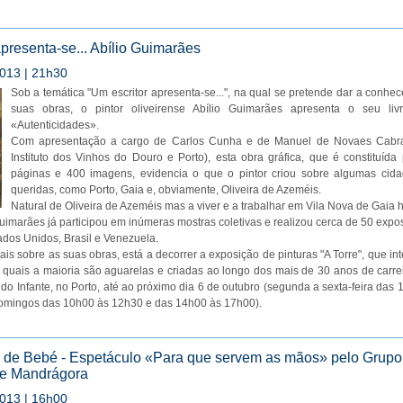
presenta-se... Abílio Guimarães
013 | 21h30
Sob a temática "Um escritor apresenta-se...", na qual se pretende dar a conhece
suas obras, o pintor oliveirense Abílio Guimarães apresenta o seu livr
«Autenticidades».
Com apresentação a cargo de Carlos Cunha e de Manuel de Novaes Cabral
Instituto dos Vinhos do Douro e Porto), esta obra gráfica, que é constituíd
páginas e 400 imagens, evidencia o que o pintor criou sobre algumas cid
queridas, como Porto, Gaia e, obviamente, Oliveira de Azeméis.
Natural de Oliveira de Azeméis mas a viver e a trabalhar em Vila Nova de Gaia 
Guimarães já participou em inúmeras mostras coletivas e realizou cerca de 50 expos
ados Unidos, Brasil e Venezuela.
is sobre as suas obras, está a decorrer a exposição de pinturas "A Torre", que in
 quais a maioria são aguarelas e criadas ao longo dos mais de 30 anos de carre
 do Infante, no Porto, até ao próximo dia 6 de outubro (segunda a sexta-feira das
omingos das 10h00 às 12h30 e das 14h00 às 17h00).
de Bebé - Espetáculo «Para que servem as mãos» pelo Grupo 
de Mandrágora
013 | 16h00