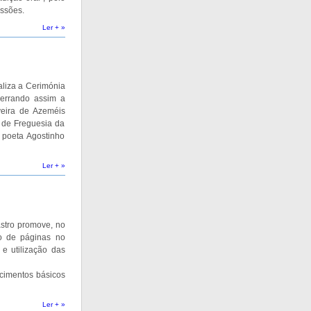
ssões.
Ler + »
aliza a Cerimónia
errando assim a
veira de Azeméis
a de Freguesia da
 poeta Agostinho
Ler + »
astro promove, no
o de páginas no
e utilização das
ecimentos básicos
Ler + »