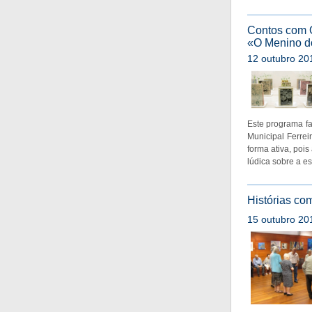
Contos com O
«O Menino d
12 outubro 201
Este programa fa
Municipal Ferrei
forma ativa, poi
lúdica sobre a e
Histórias co
15 outubro 201