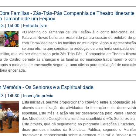
bra Famílias - Zás-Trás-Pás Companhia de Theatro Itinerante
o Tamanho de um Feijão»
3 | 15h00 | Entrada livre
«O Menino do Tamanho de um Feijão» é o conto tradicional da 
Palavras Novas Leituras» escolhido para a sessão de outubro do 
com Obra» dedicado às famílias do município. Após a apresentação
se uma oficina que consiste na produção de uma horta compacta dent
miliar, que vai ser dinamizado pela Zás-Trás-Pás - Companhia de Theatro Itinera
ra de Castro, permite às crianças e às famílias do município trabalharem o co
s após o momento de encenação segue-se uma oficina para realização de uma ativi
stória encenada.
m Memória - Os Seniores e a Espiritualidade
3 | 14h30 | Inscrição prévia
Esta iniciativa permite proporcionar o convívio entre a população sé
através da realização de atividades de interação e de desenvolvi
espiritual. Este mês, a ação vai ser desenvolvida pelo Padre Franc
das Missões de Cucujães e a temática escolhida é «Os Seniores e a 
Este projeto, que dá seguimento ao programa Gerações Cruzadas, 
duas grandes missões da Biblioteca Pública, segundo o Manif
"promover o conhecimento sobre a herança cultural" e "apoiar a tra