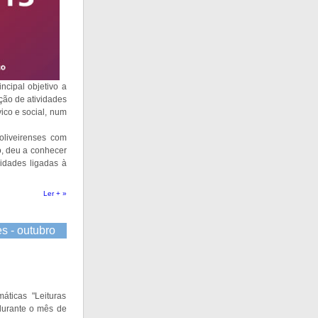
ncipal objetivo a
ação de atividades
vico e social, num
oliveirenses com
o, deu a conhecer
idades ligadas à
Ler + »
es - outubro
ticas "Leituras
 durante o mês de