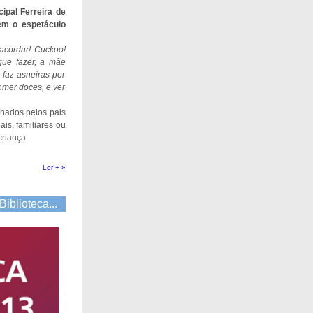
ipal Ferreira de
em o espetáculo
acordar! Cuckoo!
que fazer, a mãe
 faz asneiras por
omer doces, e ver
hados pelos pais
ais, familiares ou
criança.
Ler + »
Biblioteca...