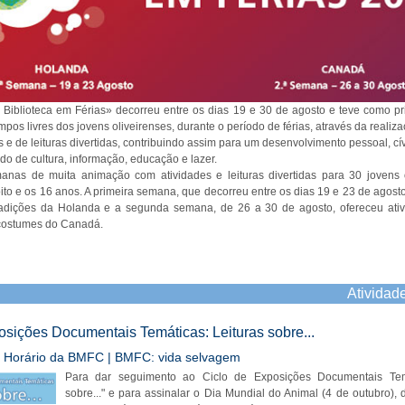
iblioteca em Férias» decorreu entre os dias 19 e 30 de agosto e teve como pri
os livres dos jovens oliveirenses, durante o período de férias, através da realiz
s e de leituras divertidas, contribuindo assim para um desenvolvimento pessoal, cí
do de cultura, informação, educação e lazer.
nas de muita animação com atividades e leituras divertidas para 30 jovens 
oito e os 16 anos. A primeira semana, que decorreu entre os dias 19 e 23 de agost
tradições da Holanda e a segunda semana, de 26 a 30 de agosto, ofereceu ativ
 costumes do Canadá.
Atividad
osições Documentais Temáticas: Leituras sobre...
| Horário da BMFC | BMFC: vida selvagem
Para dar seguimento ao Ciclo de Exposições Documentais Temá
sobre..." e para assinalar o Dia Mundial do Animal (4 de outubro),