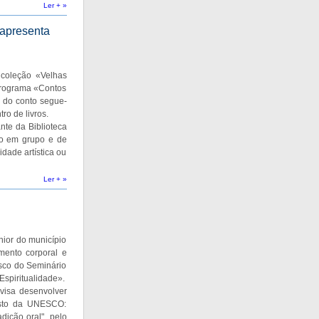
Ler + »
 apresenta
coleção «Velhas
programa «Contos
 do conto segue-
ro de livros.
nte da Biblioteca
nto em grupo e de
dade artística ou
Ler + »
nior do município
mento corporal e
isco do Seminário
Espiritualidade».
visa desenvolver
esto da UNESCO:
dição oral", pelo