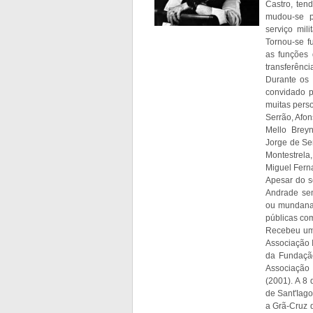
Castro, ten
mudou-se p
serviço mil
Tornou-se f
as funções 
transferênci
Durante os 
convidado p
muitas perso
Serrão, Afo
Mello Breyn
Jorge de Se
Montestrel
Miguel Ferna
Apesar do s
Andrade sem
ou mundana,
públicas co
Recebeu um 
Associação I
da Fundaçã
Associação
(2001). A 8 
de Sant'Iag
a Grã-Cruz 