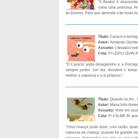
"A Beatriz é descende
como uma princesa. An
às árvores. Para que aprenda a ter boas ma
Título:
Caracol e formig
Autor:
Armando Quinte
Assunto:
Literatura est
Cota:
FI LE(PL) QUIN-A
"O Caracol anda devagarinho e a Formig
sempre juntos. Um dia, decidem ir toma
melhor a natureza e a si próprios."
Título:
Quando eu for...
Autor:
Maria Inês Alme
Assunto:
Viver em soc
Cota:
FI 3 ALME-M. qua
"Uma criança pode dizer, com razão, quan
natureza da criança: quando for grande vo
crianças, formuladas por nós ou por o