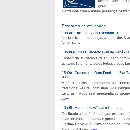
diversas atividades
geral.
Contamos com a Vossa presença nesta da
Programa de atividades:
10h30 | Oficina do Anis Estrelado - Carta a
Nesta oficina, as crianças a partir dos 3
Natal.
Ler+»
10h30 e 14h30 | Bebéteca-Bê de Bebé - O 
Espaço de utilização livre equipado com l
utilizado livremente pelos bebés e seus fam
15h00 | Contos com Obra Famílias - Zás-T
pastor»
A Zás-Trás-Pás - Companhia de Theatr
tradicional «O rei com uma vida desgr
Leituras». Após esta apresentação segue
Ler+»
16h00 | Espetáculo «Afinal o Caracol»
Destinado a bebés é crianças, este espetá
fazia, de como ele virava e girava, e de co
Cristina Paiva que utiliza poesias de Fe
Mafalda Milhões.
Ler+»