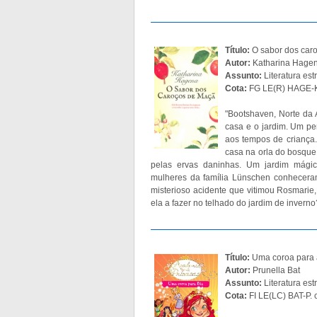
Título:
O sabor dos car
Autor:
Katharina Hage
Assunto:
Literatura es
Cota:
FG LE(R) HAGE-K
"Bootshaven, Norte da 
casa e o jardim. Um per
aos tempos de criança
casa na orla do bosque,
pelas ervas daninhas. Um jardim mágic
mulheres da família Lünschen conheceram o
misterioso acidente que vitimou Rosmarie
ela a fazer no telhado do jardim de inverno
Título:
Uma coroa para 
Autor:
Prunella Bat
Assunto:
Literatura est
Cota:
FI LE(LC) BAT-P. 