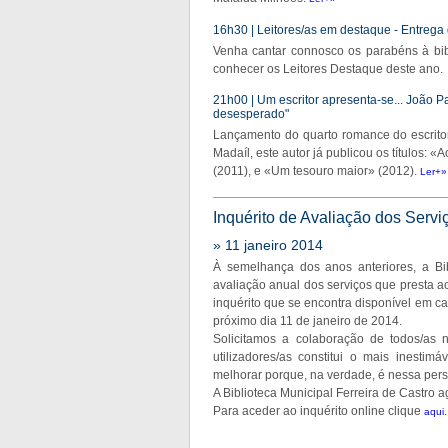
16h30 | Leitores/as em destaque - Entrega
Venha cantar connosco os parabéns à bib
conhecer os Leitores Destaque deste ano.
21h00 | Um escritor apresenta-se... João P
desesperado"
Lançamento do quarto romance do escritor
Madaíl, este autor já publicou os títulos:
(2011), e «Um tesouro maior» (2012).
Ler+»
Inquérito de Avaliação dos Serv
» 11 janeiro 2014
À semelhança dos anos anteriores, a Bib
avaliação anual dos serviços que presta aos
inquérito que se encontra disponível em ca
próximo dia 11 de janeiro de 2014.
Solicitamos a colaboração de todos/as 
utilizadores/as constitui o mais inesti
melhorar porque, na verdade, é nessa pers
A Biblioteca Municipal Ferreira de Castro 
Para aceder ao inquérito online clique
.
aqui