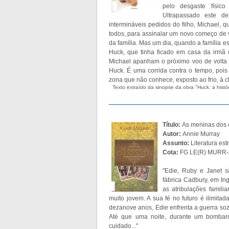
pelo desgaste físic
Ultrapassado este d
intermináveis pedidos do filho, Michael,
todos, para assinalar um novo começo de v
da família. Mas um dia, quando a família e
Huck, que tinha ficado em casa da irmã d
Michael apanham o próximo voo de volta
Huck. É uma corrida contra o tempo, poi
zona que não conhece, exposto ao frio, à c
Texto extraído da sinopse da obra "Huck: a histó
Título:
As meninas dos 
Autor:
Annie Murray
Assunto:
Literatura es
Cota:
FG LE(R) MURR-
"Edie, Ruby e Janet 
fábrica Cadbury, em In
as atribulações famil
muito jovem. A sua fé no futuro é ilimit
dezanove anos, Edie enfrenta a guerra soz
Até que uma noite, durante um bombar
cuidado..."