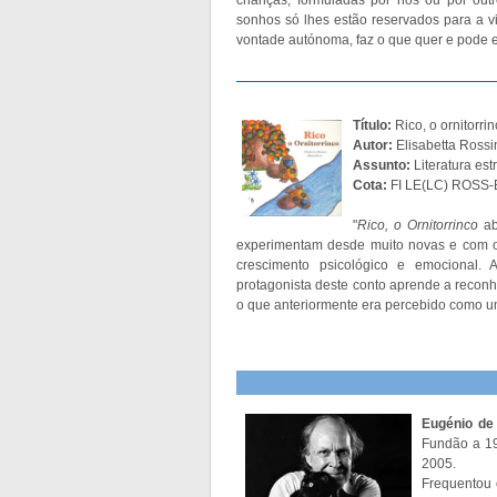
sonhos só lhes estão reservados para a v
vontade autónoma, faz o que quer e pode e
Título:
Rico, o ornitorri
Autor:
Elisabetta Rossi
Assunto:
Literatura est
Cota:
FI LE(LC) ROSS-E
"
Rico, o Ornitorrinco
ab
experimentam desde muito novas e com os
crescimento psicológico e emocional. 
protagonista deste conto aprende a recon
o que anteriormente era percebido como um
Eugénio d
Fundão a 19
2005.
Frequentou