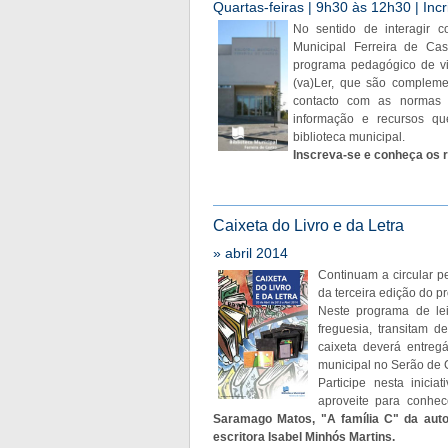
Quartas-feiras | 9h30 às 12h30 | Incr
No sentido de interagir c
Municipal Ferreira de Cas
programa pedagógico de vis
(va)Ler, que são compleme
contacto com as normas d
informação e recursos qu
biblioteca municipal.
Inscreva-se e conheça os r
Caixeta do Livro e da Letra
» abril 2014
Continuam a circular p
da terceira edição do pr
Neste programa de lei
freguesia, transitam d
caixeta deverá entregá
municipal no Serão de C
Participe nesta inici
aproveite para conhec
Saramago Matos, "A família C" da auto
escritora Isabel Minhós Martins.