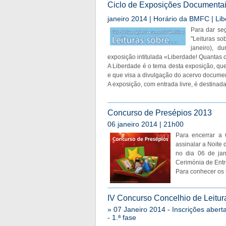
Ciclo de Exposições Documentais
janeiro 2014 | Horário da BMFC | L
Para dar se
"Leituras so
janeiro), d
exposição intitulada «Liberdade! Quantas
A Liberdade é o tema desta exposição, que 
e que visa a divulgação do acervo document
A exposição, com entrada livre, é destinad
Concurso de Presépios 2013
06 janeiro 2014 | 21h00
Para encerrar a 
assinalar a Noite 
no dia 06 de ja
Cerimónia de Entr
Para conhecer os 
IV Concurso Concelhio de Leitur
» 07 Janeiro 2014 - Inscrições abert
- 1.ª fase