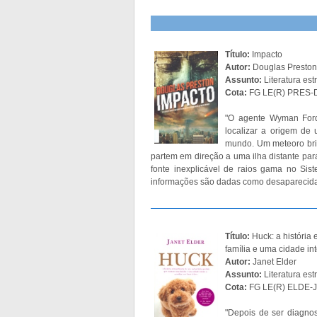
Título:
Impacto
Autor:
Douglas Preston
Assunto:
Literatura est
Cota:
FG LE(R) PRES-D
"O agente Wyman For
localizar a origem de
mundo. Um meteoro bril
partem em direção a uma ilha distante par
fonte inexplicável de raios gama no Sis
informações são dadas como desaparecida
Título:
Huck: a história
família e uma cidade inte
Autor:
Janet Elder
Assunto:
Literatura es
Cota:
FG LE(R) ELDE-J
"Depois de ser diagno