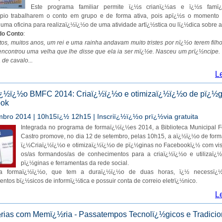
Este programa familiar permite ï¿½s crianï¿½as e ï¿½s famï
pio trabalharem o conto em grupo e de forma ativa, pois apï¿½s o momento d
uma oficina para realizaï¿½ï¿½o de uma atividade artï¿½stica ou lï¿½dica sobre a
do Conto
:
os, muitos anos, um rei e uma rainha andavam muito tristes por nï¿½o terem filh
encontrou uma velha que lhe disse que ela ia ser mï¿½e. Nasceu um prï¿½ncipe.
de cavalo...
L
¿½ï¿½o BMFC 2014: Criaï¿½ï¿½o e otimizaï¿½ï¿½o de pï¿½g
ook
mbro 2014 | 10h15ï¿½ 12h15 | Inscriï¿½ï¿½o prï¿½via gratuita
Integrada no programa de formaï¿½ï¿½es 2014, a Biblioteca Municipal F
Castro promove, no dia 12 de setembro, pelas 10h15, a aï¿½ï¿½o de fo
ï¿½Criaï¿½ï¿½o e otimizaï¿½ï¿½o de pï¿½ginas no Facebookï¿½ com vist
os/as formandos/as de conhecimentos para a criaï¿½ï¿½o e utilizaï¿
pï¿½ginas e ferramentas da rede social.
ta formaï¿½ï¿½o, que tem a duraï¿½ï¿½o de duas horas, ï¿½ necessï¿½r
ntos bï¿½sicos de informï¿½tica e possuir conta de correio eletrï¿½nico.
L
½rias com Memï¿½ria - Passatempos Tecnolï¿½gicos e Tradicio