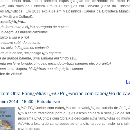
abalho tendo realizado a primeira exposiï¿½ï¿½o em dezembro no Hotel 
½m, Vila Nova de Cerveira. Em 2012 expï¿½s em Cerveira (Casa do Turismo
os Mï¿½dicos). Em 2013 expï¿½s em Matosinhos (Galeria da Biblioteca Munici
 (Fï¿½rum Cultural).
xposiï¿½ï¿½o...
de ferro, mira o cï¿½u carregado de nuvens.
¿½ negro, as nuvens cinzentas
aixo a vila e o rio)
 esquivo subindo o monte
ou altivo? Fugidio ou curioso?
a que desce, um postigo ï¿½ espreita,
 de grande batente, uma silhueta em fundo azul.
da em ferro forjado, um rosto jorrando ï¿½gua (sempre ele, o granito)
em, uma viagem, histï¿½rias que ninguï¿½m contou.
xe de visitar!
L
 com Obra Famï¿½lias ï¿½O Prï¿½ncipe com cabeï¿½a de ca
bro 2014 | 15h30 | Entrada livre
ï¿½O Prï¿½ncipe com cabeï¿½a de cavaloï¿½, da autoria de Antï¿½
ï¿½ o conto tradicional portuguï¿½s escolhido para a sessï¿½o de s
programa ï¿½Contos com Obraï¿½ dedicado ï¿½s famï¿½lias do muni
Apï¿½s a leitura do conto segue-se uma oficina que consiste na cria
cavalo de pau.