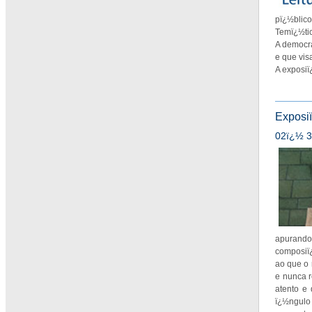
pï¿½blic
Temï¿½tic
A democra
e que vis
A exposiï
Exposi
02ï¿½ 3
apurando 
composiï
ao que o 
e nunca r
atento e
ï¿½ngulo