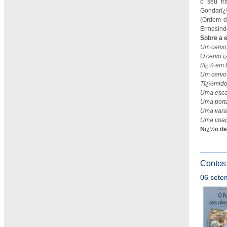
o seu tr
Gondarï¿
(Ordem d
Ermesinde
Sobre a e
Um cervo 
O cervo ï
(lï¿½ em b
Um cervo
Tï¿½mido 
Uma escad
Uma porta
Uma varan
Uma imag
Nï¿½o dei
Contos
06 setem