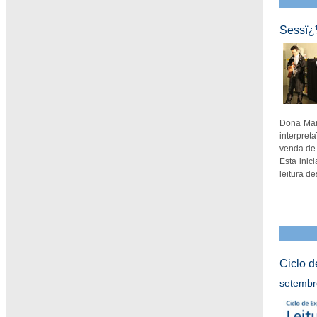
Sessï¿
Dona Mar
interpre
venda de 
Esta inic
leitura d
Ciclo d
setembr