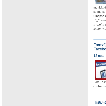
municï¿½
segue-se 
Sinopse 
Hï¿½ muit
a rainha 
cabeï¿½a 
Formaï
Faceb
12 sete
Para es
conhecime
Histï¿