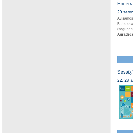
Encerra
29 sete
Avisamos 
Bibliote
(segunda-
Agradece
Sessï¿
22, 29 