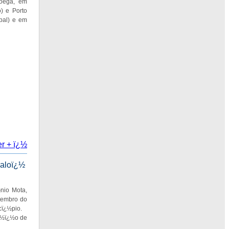
Boega, em
) e Porto
pal) e em
er + ï¿½
valoï¿½
nio Mota,
etembro do
cï¿½pio.
ï¿½ï¿½o de