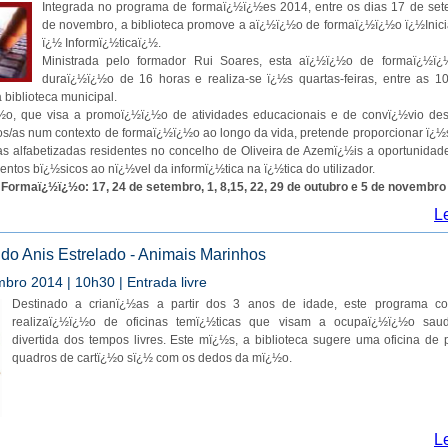
Integrada no programa de formaï¿½ï¿½es 2014, entre os dias 17 de set
de novembro, a biblioteca promove a aï¿½ï¿½o de formaï¿½ï¿½o ï¿½Inic
ï¿½ Informï¿½ticaï¿½.
Ministrada pelo formador Rui Soares, esta aï¿½ï¿½o de formaï¿½ï
duraï¿½ï¿½o de 16 horas e realiza-se ï¿½s quartas-feiras, entre as 1
 biblioteca municipal.
½o, que visa a promoï¿½ï¿½o de atividades educacionais e de convï¿½vio des
s/as num contexto de formaï¿½ï¿½o ao longo da vida, pretende proporcionar ï¿
s alfabetizadas residentes no concelho de Oliveira de Azemï¿½is a oportunidad
ntos bï¿½sicos ao nï¿½vel da informï¿½tica na ï¿½tica do utilizador.
Formaï¿½ï¿½o: 17, 24 de setembro, 1, 8,15, 22, 29 de outubro e 5 de novembro
L
 do Anis Estrelado - Animais Marinhos
bro 2014 | 10h30 | Entrada livre
Destinado a crianï¿½as a partir dos 3 anos de idade, este programa co
realizaï¿½ï¿½o de oficinas temï¿½ticas que visam a ocupaï¿½ï¿½o sau
divertida dos tempos livres. Este mï¿½s, a biblioteca sugere uma oficina de 
quadros de cartï¿½o sï¿½ com os dedos da mï¿½o.
L