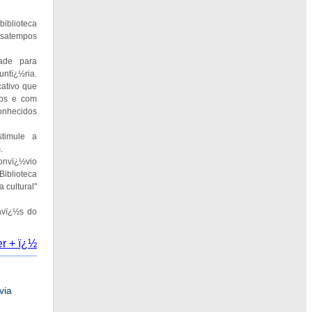
biblioteca
satempos
ade para
ntï¿½ria.
ativo que
nos e com
onhecidos
stimule a
.
convï¿½vio
iblioteca
cultural"
ravï¿½s do
er + ï¿½
via