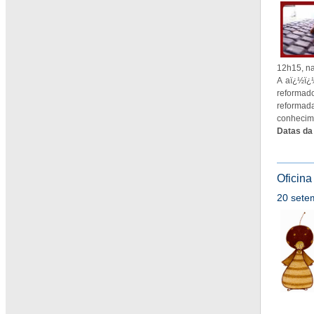
12h15, na
A aï¿½ï¿
reformado
reformada
conhecime
Datas da 
Oficina
20 setem