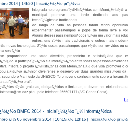
mbro 2014 | 14h30 | Inscriï¿½ï¿½o prï¿½via
Integrada no programa ï¿½Histï¿½rias com Memï¿½riaï¿½, a 
municipal promove uma tarde dedicada aos pas
tecnolï¿½gicos e tradicionais.
Ao longo da vida as pessoas foram tendo oportunid
experimentar passatempos e jogos de forma livre e volu
Alguns desses passatempos/jogos tï¿½m um valor mais educ
outros, uns sï¿½o mais tradicionais e outros mais moder
ï¿½s novas tecnologias. Sï¿½o esses passatempos que vï¿½o ser revividos ou c
sta sessï¿½o.
-se proporcionar uma tarde divertida, prazenteira e satisfatï¿½ria que e
¿½ï¿½o, a participaï¿½ï¿½o e a interaï¿½ï¿½o entre todas as pessoas envolvidas
iativa integra o projeto ï¿½Histï¿½rias com Memï¿½riaï¿½ que visa promover o 
populaï¿½ï¿½o sï¿½nior oliveirense e desenvolver duas grandes missï¿½es da B
a, segundo o Manifesto da UNESCO: "promover o conhecimento sobre a heranï¿½a 
a tradiï¿½ï¿½o oral".
ï¿½ï¿½es sï¿½o gratuitas, obrigatï¿½rias e limitadas, e devem ser efetuadas at
liotecasa@cm-oaz.pt ou pelo telefone: 256607177 (A/C Carlos Costa).
L
¿½ï¿½o BMFC 2014 - Iniciaï¿½ï¿½o ï¿½ Informï¿½tica
mbro ï¿½ 05 novembro 2014 | 10h15ï¿½ 12h15 | Inscriï¿½ï¿½o prï¿½