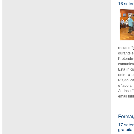
16 sete
recurso 
durante e
Pretende
comunicaï
Esta inic
entre a 
Pï¿½blic
e "apoiar 
As inscri
email bib
Formaï
17 sete
gratuita