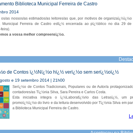
mento Biblioteca Municipal Ferreira de Castro
mbro 2014
os/as nossos/as estimados/as leitores/as que, por motivos de organizaï¿½ï¿½o 
ca Municipal Ferreira de Castro estï¿½ encerrada ao pï¿½blico no dia 29 de
feira).
mos a vossa melhor compreensï¿½o.
Desta
½o de Contos ï¿½Nï¿½o hï¿½ verï¿½o sem serï¿½oï¿½
agosto e 19 setembro 2014 | 21h00
Serï¿½o de Contos Tradicionais, Populares ou de Autor/a protagonizad
contadores/as Tï¿½nia Silva, Sara Pereira e Carlos Costa.
Esta iniciativa integra o ï¿½Laboratï¿½rio das Letrasï¿½, um p
promoï¿½ï¿½o do livro e da leitura desenvolvido por Tï¿½nia Silva em pa
a Biblioteca Municipal Ferreira de Castro.
L
Aconteceu na Biblio