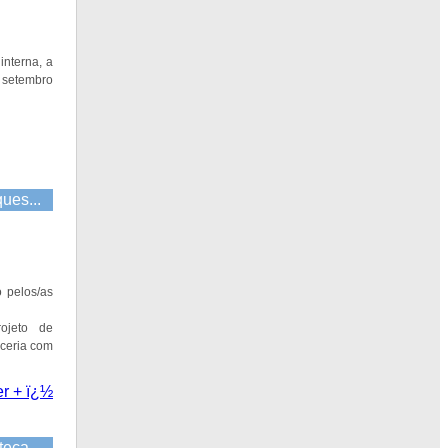
interna, a
 setembro
ques...
o pelos/as
rojeto de
rceria com
er + ï¿½
teca...