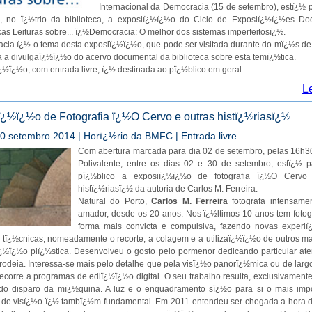
Internacional da Democracia (15 de setembro), estï¿½ 
o, no ï¿½trio da biblioteca, a exposiï¿½ï¿½o do Ciclo de Exposiï¿½ï¿½es Do
as Leituras sobre... ï¿½Democracia: O melhor dos sistemas imperfeitosï¿½.
cia ï¿½ o tema desta exposiï¿½ï¿½o, que pode ser visitada durante do mï¿½s d
a a divulgaï¿½ï¿½o do acervo documental da biblioteca sobre esta temï¿½tica.
¿½ï¿½o, com entrada livre, ï¿½ destinada ao pï¿½blico em geral.
L
ï¿½ï¿½o de Fotografia ï¿½O Cervo e outras histï¿½riasï¿½
0 setembro 2014 | Horï¿½rio da BMFC | Entrada livre
Com abertura marcada para dia 02 de setembro, pelas 16h30
Polivalente, entre os dias 02 e 30 de setembro, estï¿½ p
pï¿½blico a exposiï¿½ï¿½o de fotografia ï¿½O Cervo
histï¿½riasï¿½ da autoria de Carlos M. Ferreira.
Natural do Porto,
Carlos M. Ferreira
fotografa intensame
amador, desde os 20 anos. Nos ï¿½ltimos 10 anos tem fotog
forma mais convicta e compulsiva, fazendo novas experiï
tï¿½cnicas, nomeadamente o recorte, a colagem e a utilizaï¿½ï¿½o de outros ma
¿½ï¿½o plï¿½stica. Desenvolveu o gosto pelo pormenor dedicando particular at
rodeia. Interessa-se mais pelo detalhe que pela visï¿½o panorï¿½mica ou de larg
ecorre a programas de ediï¿½ï¿½o digital. O seu trabalho resulta, exclusivamente
 do disparo da mï¿½quina. A luz e o enquadramento sï¿½o para si o mais impo
 de visï¿½o ï¿½ tambï¿½m fundamental. Em 2011 entendeu ser chegada a hora d