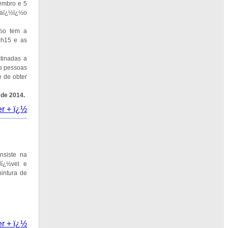
embro e 5
iaï¿½ï¿½o
¿½o tem a
0h15 e as
tinadas a
½s pessoas
e de obter
 de 2014.
er + ï¿½
nsiste na
dï¿½vel e
pintura de
er + ï¿½