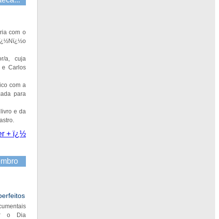
eria com o
 ï¿½Nï¿½o
r/a, cuja
a e Carlos
ico com a
cada para
livro e da
astro.
er + ï¿½
etembro
erfeitos
cumentais
ar o Dia