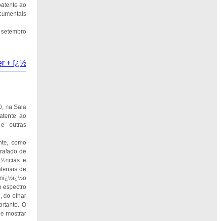
patente ao
cumentais
e setembro
er + ï¿½
, na Sala
atente ao
 e outras
nte, como
rafado de
¿½ncias e
teriais de
enï¿½ï¿½o
o espectro
, do olhar
rtante. O
e mostrar