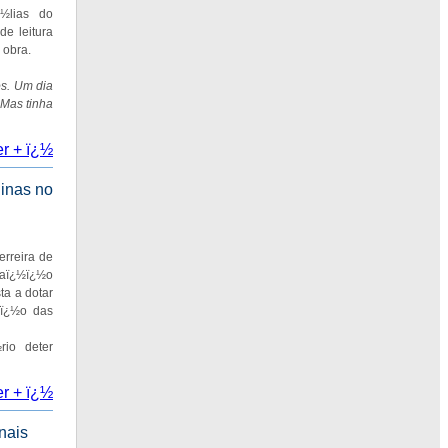
¿½lias do
e leitura
 obra.
os. Um dia
 Mas tinha
er + ï¿½
inas no
erreira de
rmaï¿½ï¿½o
a a dotar
½ï¿½o das
io deter
er + ï¿½
nais