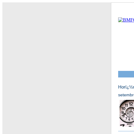
Horï¿½r
setembr