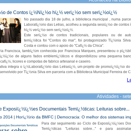
½o de Contos ï¿½Nï¿½o hï¿½ verï¿½o sem serï¿½oï¿½
No passado dia 18 de julho, a biblioteca municipal , numa parc
Laboratï¿½rio das Letras, acolheu a segunda sessï¿½o de contos
hï¿½ verï¿½o sem serï¿½oï¿½.
Este serï¿½o de contos tradicionais, populares ou de auto
temï¿½tica foi "Contos do mar", foi protagonizado Tï¿½nia Silv
Costa e contou com o apoio do "Cafï¿½ da Chica".
ia Francisca, tambï¿½m conhecida por Francisca Marques, presenteou o pï¿½bl
taï¿½ï¿½o de alguns fados emblemï¿½ticos e disponibilizou uma pequena ban
cafï¿½, licores e compotas de fabrico artesanal e caseiro.
iativa integra o ï¿½Laboratï¿½rio das Letrasï¿½, um projeto de promoï¿½ï¿½o do 
esenvolvido por Tï¿½nia Silva em parceria com a Biblioteca Municipal Ferreira de C
L
Atividades - s
e Exposiï¿½ï¿½es Documentais Temï¿½ticas: Leituras sobre...
o 2014 | Horï¿½rio da BMFC | Democracia: O melhor dos sistemas imp
Para dar seguimento ao Ciclo de Exposiï¿½ï¿½es Do
Temï¿½ticas "Leituras sobre..." e para assinal