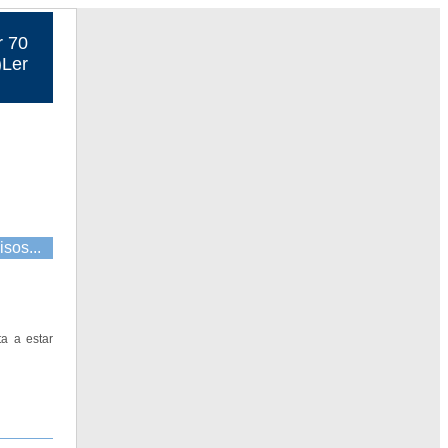
r 70
)Ler
isos...
a a estar