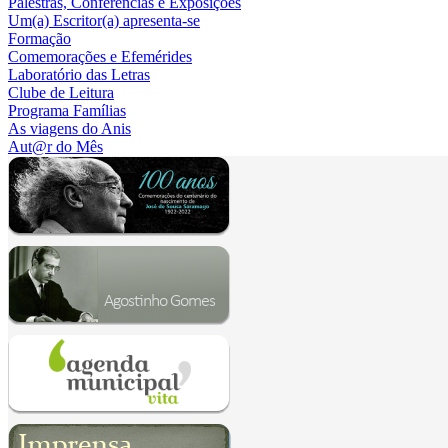
Palestras, Conferências e Exposições
Um(a) Escritor(a) apresenta-se
Formação
Comemorações e Efemérides
Laboratório das Letras
Clube de Leitura
Programa Famílias
As viagens do Anis
Aut@r do Mês