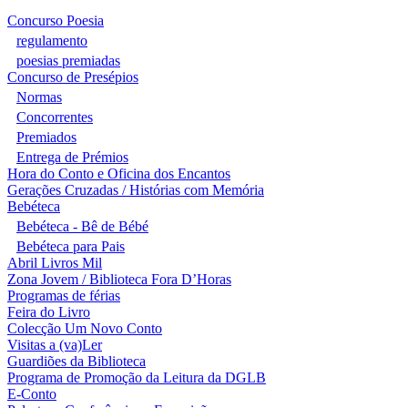
Concurso Poesia
regulamento
poesias premiadas
Concurso de Presépios
Normas
Concorrentes
Premiados
Entrega de Prémios
Hora do Conto e Oficina dos Encantos
Gerações Cruzadas / Histórias com Memória
Bebéteca
Bebéteca - Bê de Bébé
Bebéteca para Pais
Abril Livros Mil
Zona Jovem / Biblioteca Fora D’Horas
Programas de férias
Feira do Livro
Colecção Um Novo Conto
Visitas a (va)Ler
Guardiões da Biblioteca
Programa de Promoção da Leitura da DGLB
E-Conto