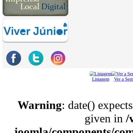
Listagem
Ver a Se
Warning
: date() expect
given in
/
joomla/components/com_