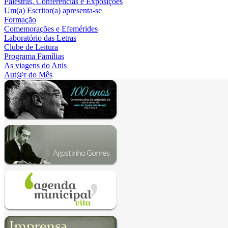
Palestras, Conferências e Exposições
Um(a) Escritor(a) apresenta-se
Formação
Comemorações e Efemérides
Laboratório das Letras
Clube de Leitura
Programa Famílias
As viagens do Anis
Aut@r do Mês