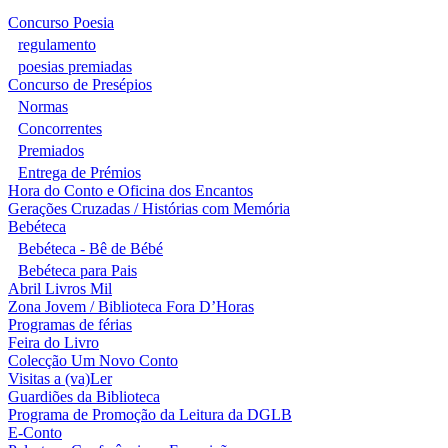
Concurso Poesia
regulamento
poesias premiadas
Concurso de Presépios
Normas
Concorrentes
Premiados
Entrega de Prémios
Hora do Conto e Oficina dos Encantos
Gerações Cruzadas / Histórias com Memória
Bebéteca
Bebéteca - Bê de Bébé
Bebéteca para Pais
Abril Livros Mil
Zona Jovem / Biblioteca Fora D’Horas
Programas de férias
Feira do Livro
Colecção Um Novo Conto
Visitas a (va)Ler
Guardiões da Biblioteca
Programa de Promoção da Leitura da DGLB
E-Conto