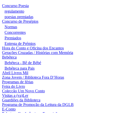
Concurso Poesia
regulamento
poesias premiadas
Concurso de Presépios
Normas
Concorrentes
Premiados
Entrega de Prémios
Hora do Conto e Oficina dos Encantos
Gerações Cruzadas / Histórias com Memória
Bebéteca
Bebéteca - Bê de Bébé
Bebéteca para Pais
Abril Livros Mil
Zona Jovem / Biblioteca Fora D’Horas
Programas de férias
Feira do Livro
Colecção Um Novo Conto
Visitas a (va)Ler
Guardiões da Biblioteca
Programa de Promoção da Leitura da DGLB
E-Conto