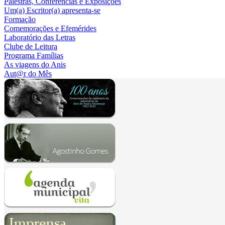
Palestras, Conferências e Exposições
Um(a) Escritor(a) apresenta-se
Formação
Comemorações e Efemérides
Laboratório das Letras
Clube de Leitura
Programa Famílias
As viagens do Anis
Aut@r do Mês