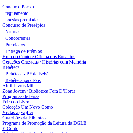
Concurso Poesia
regulamento
poesias premiadas
Concurso de Presépios
Normas
Concorrentes
Premiados
Entrega de Prémios
Hora do Conto e Oficina dos Encantos
Gerações Cruzadas / Histórias com Memória
Bebéteca
Bebéteca - Bê de Bébé
Bebéteca para Pais
Abril Livros Mil
Zona Jovem / Biblioteca Fora D’Horas
Programas de férias
Feira do Livro
Colecção Um Novo Conto
Visitas a (va)Ler
Guardiões da Biblioteca
Programa de Promoção da Leitura da DGLB
E-Conto