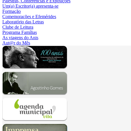
Palestras, Conferências e Exposições
Um(a) Escritor(a) apresenta-se
Formação
Comemorações e Efemérides
Laboratório das Letras
Clube de Leitura
Programa Famílias
As viagens do Anis
Aut@r do Mês