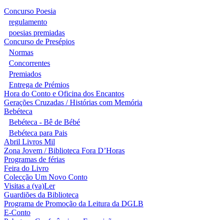
Concurso Poesia
regulamento
poesias premiadas
Concurso de Presépios
Normas
Concorrentes
Premiados
Entrega de Prémios
Hora do Conto e Oficina dos Encantos
Gerações Cruzadas / Histórias com Memória
Bebéteca
Bebéteca - Bê de Bébé
Bebéteca para Pais
Abril Livros Mil
Zona Jovem / Biblioteca Fora D’Horas
Programas de férias
Feira do Livro
Colecção Um Novo Conto
Visitas a (va)Ler
Guardiões da Biblioteca
Programa de Promoção da Leitura da DGLB
E-Conto