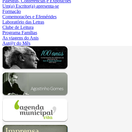
Palestras, Conferências e Exposições
Um(a) Escritor(a) apresenta-se
Formação
Comemorações e Efemérides
Laboratório das Letras
Clube de Leitura
Programa Famílias
As viagens do Anis
Aut@r do Mês