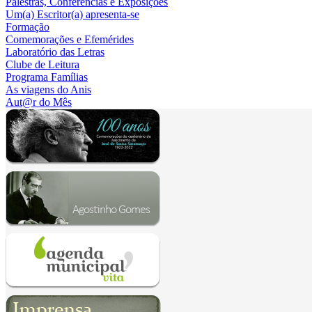
Palestras, Conferências e Exposições
Um(a) Escritor(a) apresenta-se
Formação
Comemorações e Efemérides
Laboratório das Letras
Clube de Leitura
Programa Famílias
As viagens do Anis
Aut@r do Mês