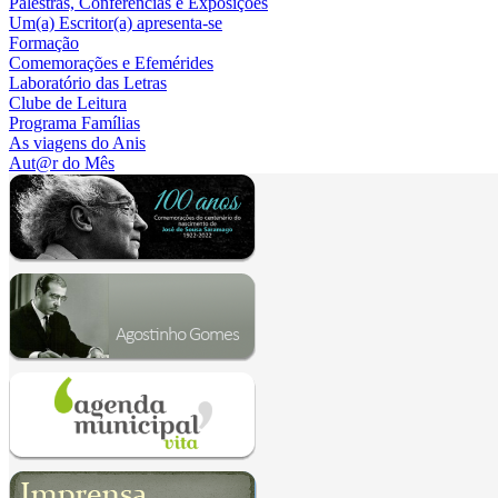
Palestras, Conferências e Exposições
Um(a) Escritor(a) apresenta-se
Formação
Comemorações e Efemérides
Laboratório das Letras
Clube de Leitura
Programa Famílias
As viagens do Anis
Aut@r do Mês