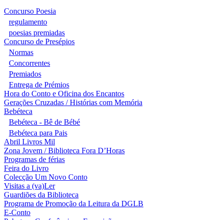
Concurso Poesia
regulamento
poesias premiadas
Concurso de Presépios
Normas
Concorrentes
Premiados
Entrega de Prémios
Hora do Conto e Oficina dos Encantos
Gerações Cruzadas / Histórias com Memória
Bebéteca
Bebéteca - Bê de Bébé
Bebéteca para Pais
Abril Livros Mil
Zona Jovem / Biblioteca Fora D’Horas
Programas de férias
Feira do Livro
Colecção Um Novo Conto
Visitas a (va)Ler
Guardiões da Biblioteca
Programa de Promoção da Leitura da DGLB
E-Conto