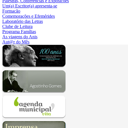
Palestras, Conferências e Exposições
Um(a) Escritor(a) apresenta-se
Formação
Comemorações e Efemérides
Laboratório das Letras
Clube de Leitura
Programa Famílias
As viagens do Anis
Aut@r do Mês