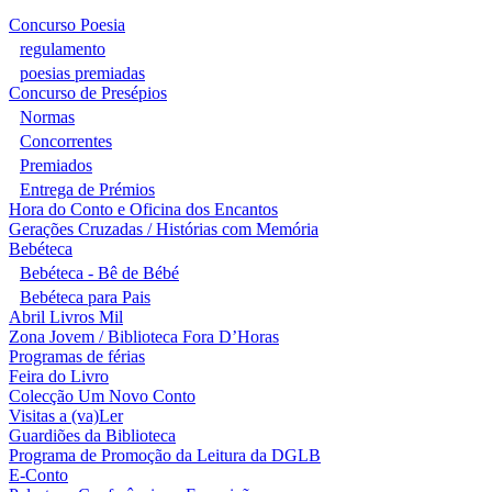
Concurso Poesia
regulamento
poesias premiadas
Concurso de Presépios
Normas
Concorrentes
Premiados
Entrega de Prémios
Hora do Conto e Oficina dos Encantos
Gerações Cruzadas / Histórias com Memória
Bebéteca
Bebéteca - Bê de Bébé
Bebéteca para Pais
Abril Livros Mil
Zona Jovem / Biblioteca Fora D’Horas
Programas de férias
Feira do Livro
Colecção Um Novo Conto
Visitas a (va)Ler
Guardiões da Biblioteca
Programa de Promoção da Leitura da DGLB
E-Conto