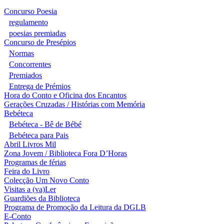
Concurso Poesia
regulamento
poesias premiadas
Concurso de Presépios
Normas
Concorrentes
Premiados
Entrega de Prémios
Hora do Conto e Oficina dos Encantos
Gerações Cruzadas / Histórias com Memória
Bebéteca
Bebéteca - Bê de Bébé
Bebéteca para Pais
Abril Livros Mil
Zona Jovem / Biblioteca Fora D’Horas
Programas de férias
Feira do Livro
Colecção Um Novo Conto
Visitas a (va)Ler
Guardiões da Biblioteca
Programa de Promoção da Leitura da DGLB
E-Conto