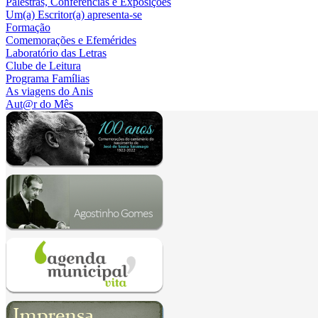
Palestras, Conferências e Exposições
Um(a) Escritor(a) apresenta-se
Formação
Comemorações e Efemérides
Laboratório das Letras
Clube de Leitura
Programa Famílias
As viagens do Anis
Aut@r do Mês