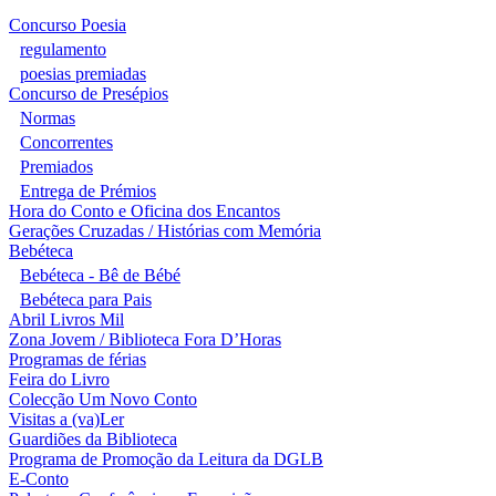
Concurso Poesia
regulamento
poesias premiadas
Concurso de Presépios
Normas
Concorrentes
Premiados
Entrega de Prémios
Hora do Conto e Oficina dos Encantos
Gerações Cruzadas / Histórias com Memória
Bebéteca
Bebéteca - Bê de Bébé
Bebéteca para Pais
Abril Livros Mil
Zona Jovem / Biblioteca Fora D’Horas
Programas de férias
Feira do Livro
Colecção Um Novo Conto
Visitas a (va)Ler
Guardiões da Biblioteca
Programa de Promoção da Leitura da DGLB
E-Conto