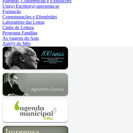
Palestras, Conferências e Exposições
Um(a) Escritor(a) apresenta-se
Formação
Comemorações e Efemérides
Laboratório das Letras
Clube de Leitura
Programa Famílias
As viagens do Anis
Aut@r do Mês