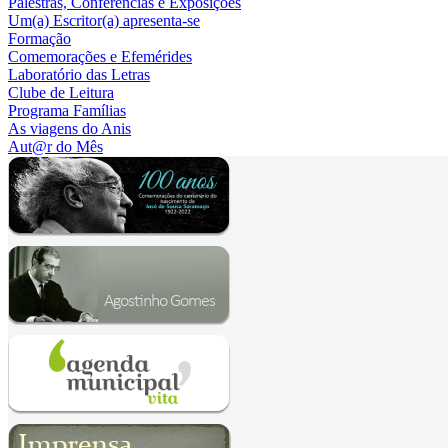
Palestras, Conferências e Exposições
Um(a) Escritor(a) apresenta-se
Formação
Comemorações e Efemérides
Laboratório das Letras
Clube de Leitura
Programa Famílias
As viagens do Anis
Aut@r do Mês