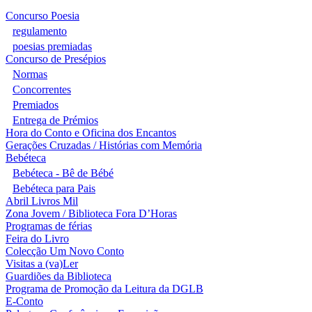
Concurso Poesia
regulamento
poesias premiadas
Concurso de Presépios
Normas
Concorrentes
Premiados
Entrega de Prémios
Hora do Conto e Oficina dos Encantos
Gerações Cruzadas / Histórias com Memória
Bebéteca
Bebéteca - Bê de Bébé
Bebéteca para Pais
Abril Livros Mil
Zona Jovem / Biblioteca Fora D’Horas
Programas de férias
Feira do Livro
Colecção Um Novo Conto
Visitas a (va)Ler
Guardiões da Biblioteca
Programa de Promoção da Leitura da DGLB
E-Conto