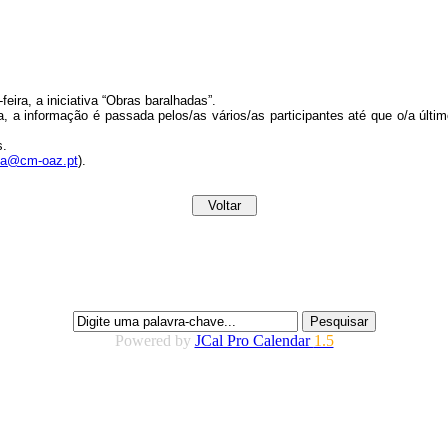
eira, a iniciativa “Obras baralhadas”.
, a informação é passada pelos/as vários/as participantes até que o/a últ
s.
eca@cm-oaz.pt
).
Powered by
JCal Pro Calendar
1.5