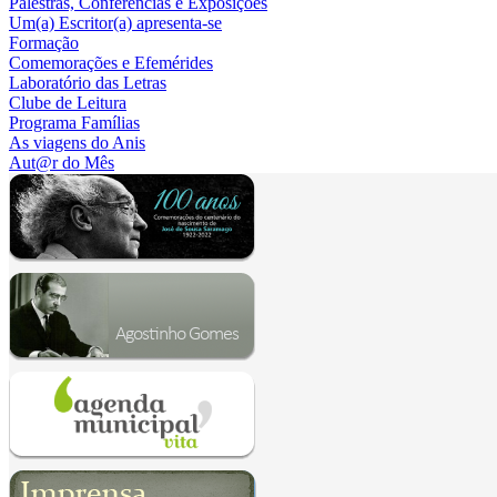
Palestras, Conferências e Exposições
Um(a) Escritor(a) apresenta-se
Formação
Comemorações e Efemérides
Laboratório das Letras
Clube de Leitura
Programa Famílias
As viagens do Anis
Aut@r do Mês