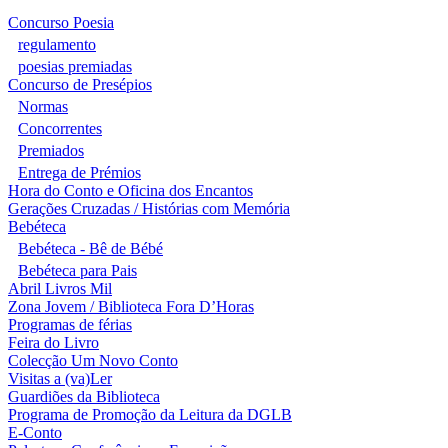
Concurso Poesia
regulamento
poesias premiadas
Concurso de Presépios
Normas
Concorrentes
Premiados
Entrega de Prémios
Hora do Conto e Oficina dos Encantos
Gerações Cruzadas / Histórias com Memória
Bebéteca
Bebéteca - Bê de Bébé
Bebéteca para Pais
Abril Livros Mil
Zona Jovem / Biblioteca Fora D’Horas
Programas de férias
Feira do Livro
Colecção Um Novo Conto
Visitas a (va)Ler
Guardiões da Biblioteca
Programa de Promoção da Leitura da DGLB
E-Conto