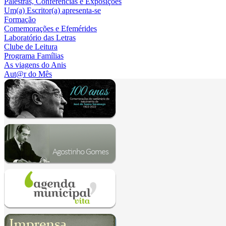
Palestras, Conferências e Exposições
Um(a) Escritor(a) apresenta-se
Formação
Comemorações e Efemérides
Laboratório das Letras
Clube de Leitura
Programa Famílias
As viagens do Anis
Aut@r do Mês