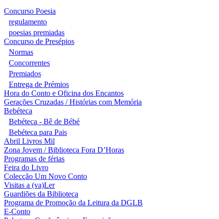
Concurso Poesia
regulamento
poesias premiadas
Concurso de Presépios
Normas
Concorrentes
Premiados
Entrega de Prémios
Hora do Conto e Oficina dos Encantos
Gerações Cruzadas / Histórias com Memória
Bebéteca
Bebéteca - Bê de Bébé
Bebéteca para Pais
Abril Livros Mil
Zona Jovem / Biblioteca Fora D’Horas
Programas de férias
Feira do Livro
Colecção Um Novo Conto
Visitas a (va)Ler
Guardiões da Biblioteca
Programa de Promoção da Leitura da DGLB
E-Conto