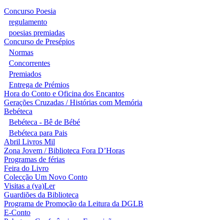
Concurso Poesia
regulamento
poesias premiadas
Concurso de Presépios
Normas
Concorrentes
Premiados
Entrega de Prémios
Hora do Conto e Oficina dos Encantos
Gerações Cruzadas / Histórias com Memória
Bebéteca
Bebéteca - Bê de Bébé
Bebéteca para Pais
Abril Livros Mil
Zona Jovem / Biblioteca Fora D’Horas
Programas de férias
Feira do Livro
Colecção Um Novo Conto
Visitas a (va)Ler
Guardiões da Biblioteca
Programa de Promoção da Leitura da DGLB
E-Conto