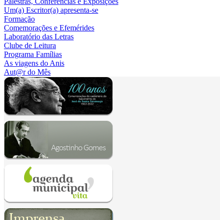
Palestras, Conferências e Exposições
Um(a) Escritor(a) apresenta-se
Formação
Comemorações e Efemérides
Laboratório das Letras
Clube de Leitura
Programa Famílias
As viagens do Anis
Aut@r do Mês