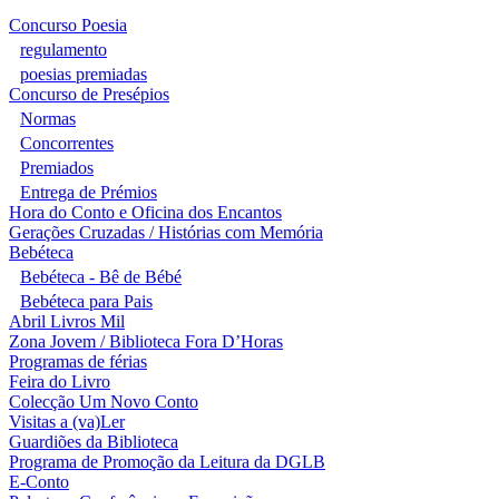
Concurso Poesia
regulamento
poesias premiadas
Concurso de Presépios
Normas
Concorrentes
Premiados
Entrega de Prémios
Hora do Conto e Oficina dos Encantos
Gerações Cruzadas / Histórias com Memória
Bebéteca
Bebéteca - Bê de Bébé
Bebéteca para Pais
Abril Livros Mil
Zona Jovem / Biblioteca Fora D’Horas
Programas de férias
Feira do Livro
Colecção Um Novo Conto
Visitas a (va)Ler
Guardiões da Biblioteca
Programa de Promoção da Leitura da DGLB
E-Conto