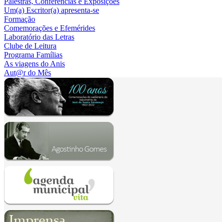
Palestras, Conferências e Exposições
Um(a) Escritor(a) apresenta-se
Formação
Comemorações e Efemérides
Laboratório das Letras
Clube de Leitura
Programa Famílias
As viagens do Anis
Aut@r do Mês