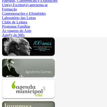
Palestras, Conferências e Exposições
Um(a) Escritor(a) apresenta-se
Formação
Comemorações e Efemérides
Laboratório das Letras
Clube de Leitura
Programa Famílias
As viagens do Anis
Aut@r do Mês