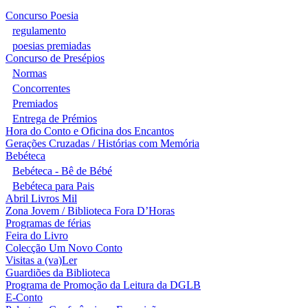
Concurso Poesia
regulamento
poesias premiadas
Concurso de Presépios
Normas
Concorrentes
Premiados
Entrega de Prémios
Hora do Conto e Oficina dos Encantos
Gerações Cruzadas / Histórias com Memória
Bebéteca
Bebéteca - Bê de Bébé
Bebéteca para Pais
Abril Livros Mil
Zona Jovem / Biblioteca Fora D’Horas
Programas de férias
Feira do Livro
Colecção Um Novo Conto
Visitas a (va)Ler
Guardiões da Biblioteca
Programa de Promoção da Leitura da DGLB
E-Conto