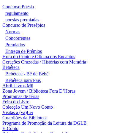
Concurso Poesia
regulamento
poesias premiadas
Concurso de Presépios
Normas
Concorrentes
Premiados
Entrega de Prémios
Hora do Conto e Oficina dos Encantos
Gerações Cruzadas / Histórias com Memória
Bebéteca
Bebéteca - Bê de Bébé
Bebéteca para Pais
Abril Livros Mil
Zona Jovem / Biblioteca Fora D’Horas
Programas de férias
Feira do Livro
Colecção Um Novo Conto
Visitas a (va)Ler
Guardiões da Biblioteca
Programa de Promoção da Leitura da DGLB
E-Conto