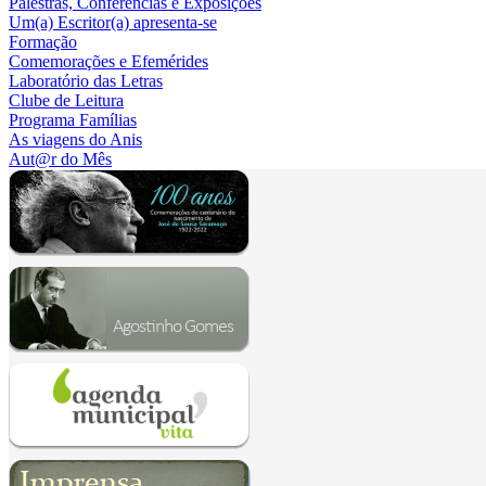
Palestras, Conferências e Exposições
Um(a) Escritor(a) apresenta-se
Formação
Comemorações e Efemérides
Laboratório das Letras
Clube de Leitura
Programa Famílias
As viagens do Anis
Aut@r do Mês