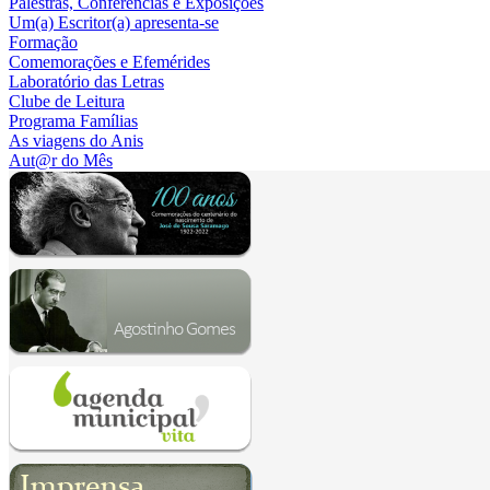
Palestras, Conferências e Exposições
Um(a) Escritor(a) apresenta-se
Formação
Comemorações e Efemérides
Laboratório das Letras
Clube de Leitura
Programa Famílias
As viagens do Anis
Aut@r do Mês