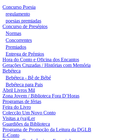
Concurso Poesia
regulamento
poesias premiadas
Concurso de Presépios
Normas
Concorrentes
Premiados
Entrega de Prémios
Hora do Conto e Oficina dos Encantos
Gerações Cruzadas / Histórias com Memória
Bebéteca
Bebéteca - Bê de Bébé
Bebéteca para Pais
Abril Livros Mil
Zona Jovem / Biblioteca Fora D’Horas
Programas de férias
Feira do Livro
Colecção Um Novo Conto
Visitas a (va)Ler
Guardiões da Biblioteca
Programa de Promoção da Leitura da DGLB
E-Conto