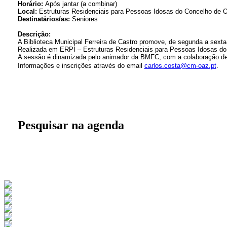
Horário:
Após jantar (a combinar)
Local:
Estruturas Residenciais para Pessoas Idosas do Concelho de O
Destinatários/as:
Seniores
Descrição:
A Biblioteca Municipal Ferreira de Castro promove, de segunda a sexta-
Realizada em ERPI – Estruturas Residenciais para Pessoas Idosas do C
A sessão é dinamizada pelo animador da BMFC, com a colaboração de 
Informações e inscrições através do email
carlos.costa@cm-oaz.pt
.
Pesquisar na agenda