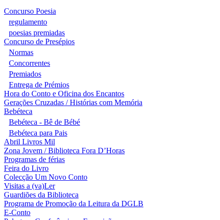
Concurso Poesia
regulamento
poesias premiadas
Concurso de Presépios
Normas
Concorrentes
Premiados
Entrega de Prémios
Hora do Conto e Oficina dos Encantos
Gerações Cruzadas / Histórias com Memória
Bebéteca
Bebéteca - Bê de Bébé
Bebéteca para Pais
Abril Livros Mil
Zona Jovem / Biblioteca Fora D’Horas
Programas de férias
Feira do Livro
Colecção Um Novo Conto
Visitas a (va)Ler
Guardiões da Biblioteca
Programa de Promoção da Leitura da DGLB
E-Conto