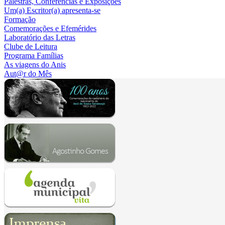
Palestras, Conferências e Exposições
Um(a) Escritor(a) apresenta-se
Formação
Comemorações e Efemérides
Laboratório das Letras
Clube de Leitura
Programa Famílias
As viagens do Anis
Aut@r do Mês