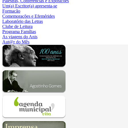
Palestras, Conferências e Exposições
Um(a) Escritor(a) apresenta-se
Formação
Comemorações e Efemérides
Laboratório das Letras
Clube de Leitura
Programa Famílias
As viagens do Anis
Aut@r do Mês