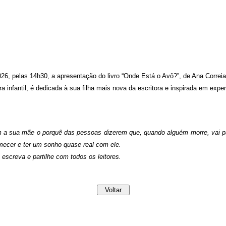
2026, pelas 14h30, a apresentação do livro “Onde Está o Avô?”, de Ana Correia
ra infantil, é dedicada à sua filha mais nova da escritora e inspirada em expe
 a sua mãe o porquê das pessoas dizerem que, quando alguém morre, vai par
rmecer e ter um sonho quase real com ele.
creva e partilhe com todos os leitores.