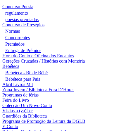
Concurso Poesia
regulamento
poesias premiadas
Concurso de Presépios
Normas
Concorrentes
Premiados
Entrega de Prémios
Hora do Conto e Oficina dos Encantos
Gerações Cruzadas / Histórias com Memória
Bebéteca
Bebéteca - Bê de Bébé
Bebéteca para Pais
Abril Livros Mil
Zona Jovem / Biblioteca Fora D’Horas
Programas de férias
Feira do Livro
Colecção Um Novo Conto
Visitas a (va)Ler
Guardiões da Biblioteca
Programa de Promoção da Leitura da DGLB
E-Conto