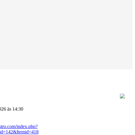
026 às 14:30
stro.com/index.php?
id=142&Itemid=418