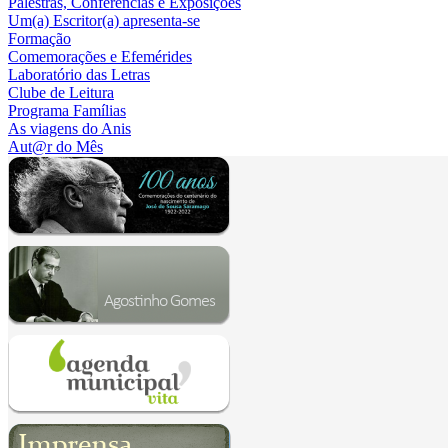
Palestras, Conferências e Exposições
Um(a) Escritor(a) apresenta-se
Formação
Comemorações e Efemérides
Laboratório das Letras
Clube de Leitura
Programa Famílias
As viagens do Anis
Aut@r do Mês