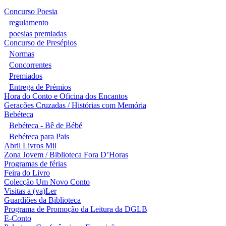
Concurso Poesia
regulamento
poesias premiadas
Concurso de Presépios
Normas
Concorrentes
Premiados
Entrega de Prémios
Hora do Conto e Oficina dos Encantos
Gerações Cruzadas / Histórias com Memória
Bebéteca
Bebéteca - Bê de Bébé
Bebéteca para Pais
Abril Livros Mil
Zona Jovem / Biblioteca Fora D’Horas
Programas de férias
Feira do Livro
Colecção Um Novo Conto
Visitas a (va)Ler
Guardiões da Biblioteca
Programa de Promoção da Leitura da DGLB
E-Conto