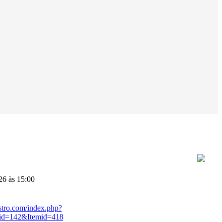
26 às 15:00
stro.com/index.php?
id=142&Itemid=418