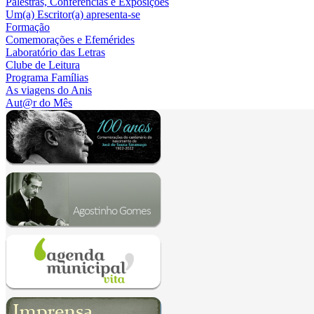
Palestras, Conferências e Exposições
Um(a) Escritor(a) apresenta-se
Formação
Comemorações e Efemérides
Laboratório das Letras
Clube de Leitura
Programa Famílias
As viagens do Anis
Aut@r do Mês