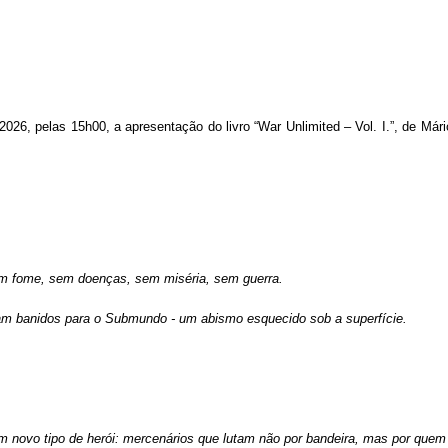
026, pelas 15h00, a apresentação do livro “War Unlimited – Vol. I.”, de Mário
em fome, sem doenças, sem miséria, sem guerra.
ram banidos para o Submundo - um abismo esquecido sob a superfície.
novo tipo de herói: mercenários que lutam não por bandeira, mas por quem