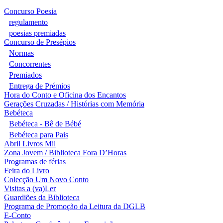
Concurso Poesia
regulamento
poesias premiadas
Concurso de Presépios
Normas
Concorrentes
Premiados
Entrega de Prémios
Hora do Conto e Oficina dos Encantos
Gerações Cruzadas / Histórias com Memória
Bebéteca
Bebéteca - Bê de Bébé
Bebéteca para Pais
Abril Livros Mil
Zona Jovem / Biblioteca Fora D’Horas
Programas de férias
Feira do Livro
Colecção Um Novo Conto
Visitas a (va)Ler
Guardiões da Biblioteca
Programa de Promoção da Leitura da DGLB
E-Conto