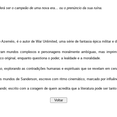
derá ser o campeão de uma nova era… ou o prenúncio da sua ruína.
Azeméis, é o autor de War Unlimited, uma série de fantasia épica militar e dis
oram mundos complexos e personagens moralmente ambíguas, mas imprimind
 original, enquanto questiona o poder, a lealdade e a moralidade.
ão, explorando as contradições humanas e espirituais que se revelam em cenár
s mundos de Sanderson, escreve com ritmo cinemático, marcado por influên
dir, escrito com a coragem de quem acredita que a literatura pode ser tant