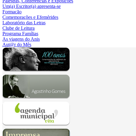
Palestras, Conferências e Exposições
Um(a) Escritor(a) apresenta-se
Formação
Comemorações e Efemérides
Laboratório das Letras
Clube de Leitura
Programa Famílias
As viagens do Anis
Aut@r do Mês