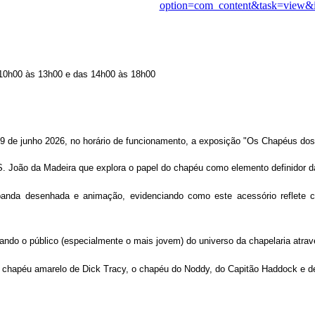
option=com_content&task=view&
: 10h00 às 13h00 e das 14h00 às 18h00
e 29 de junho 2026, no horário de funcionamento, a exposição "Os Chapéus do
S. João da Madeira que explora o papel do chapéu como elemento definidor da
banda desenhada e animação, evidenciando como este acessório reflete ca
mando o público (especialmente o mais jovem) do universo da chapelaria atrav
o chapéu amarelo de Dick Tracy, o chapéu do Noddy, do Capitão Haddock e d