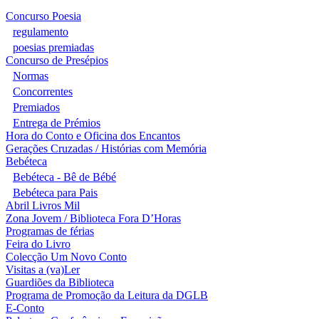
Concurso Poesia
regulamento
poesias premiadas
Concurso de Presépios
Normas
Concorrentes
Premiados
Entrega de Prémios
Hora do Conto e Oficina dos Encantos
Gerações Cruzadas / Histórias com Memória
Bebéteca
Bebéteca - Bê de Bébé
Bebéteca para Pais
Abril Livros Mil
Zona Jovem / Biblioteca Fora D’Horas
Programas de férias
Feira do Livro
Colecção Um Novo Conto
Visitas a (va)Ler
Guardiões da Biblioteca
Programa de Promoção da Leitura da DGLB
E-Conto