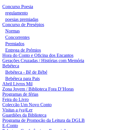
Concurso Poesia
regulamento
poesias premiadas
Concurso de Presépios
Normas
Concorrentes
Premiados
Entrega de Prémios
Hora do Conto e Oficina dos Encantos
Gerações Cruzadas / Histórias com Memória
Bebéteca
Bebéteca - Bê de Bébé
Bebéteca para Pais
Abril Livros Mil
Zona Jovem / Biblioteca Fora D’Horas
Programas de férias
Feira do Livro
Colecção Um Novo Conto
Visitas a (va)Ler
Guardiões da Biblioteca
Programa de Promoção da Leitura da DGLB
E-Conto