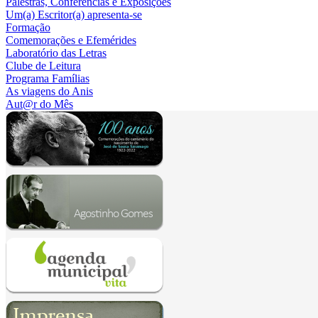
Palestras, Conferências e Exposições
Um(a) Escritor(a) apresenta-se
Formação
Comemorações e Efemérides
Laboratório das Letras
Clube de Leitura
Programa Famílias
As viagens do Anis
Aut@r do Mês