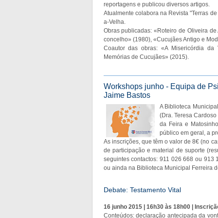
reportagens e publicou diversos artigos.
Atualmente colabora na Revista "Terras de A
a-Velha.
Obras publicadas: «Roteiro de Oliveira d
concelho» (1980), «Cucujães Antigo e Mod
Coautor das obras: «A Misericórdia da 
Memórias de Cucujães» (2015).
Workshops junho - Equipa de Psi
Jaime Bastos
A Biblioteca Municipa
(Dra. Teresa Cardoso 
da Feira e Matosinh
público em geral, a pr
As inscrições, que têm o valor de 8€ (no ca
de participação e material de suporte (r
seguintes contactos: 911 026 668 ou 913 
ou ainda na Biblioteca Municipal Ferreira 
Debate: Testamento Vital
16 junho 2015 | 16h30 às 18h00 | Inscriçã
Conteúdos: declaração antecipada da vont