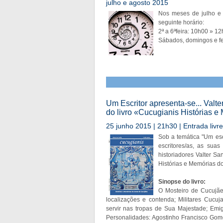
julho e agosto 2015
Nos meses de julho e a
seguinte horário:
2ª a 6ªfeira: 10h00 » 
Sábados, domingos e fe
Um Escritor apresenta-se... Valt
do livro «Cucugianis Histórias e
25 junho 2015 | 21h30 | Entrada livre
Sob a temática "Um esc
escritores/as, as suas
historiadores Valter S
Histórias e Memórias do
Sinopse do livro:
O Mosteiro de Cucujãe
localizações e contenda; Militares Cucu
servir nas tropas de Sua Majestade; Emi
Personalidades: Agostinho Francisco Gom