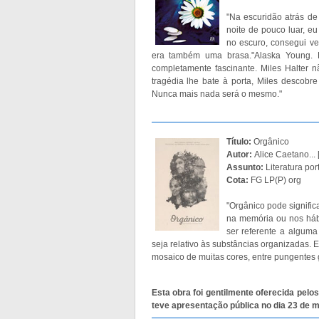
"Na escuridão atrás de 
noite de pouco luar, e
no escuro, consegui ve
era também uma brasa."Alaska Young. Lin
completamente fascinante. Miles Halter 
tragédia lhe bate à porta, Miles descobr
Nunca mais nada será o mesmo."
Título:
Orgânico
Autor:
Alice Caetano... [
Assunto:
Literatura po
Cota:
FG LP(P) org
"Orgânico pode significa
na memória ou nos hábi
ser referente a alguma
seja relativo às substâncias organizadas. 
mosaico de muitas cores, entre pungentes g
Esta obra foi gentilmente oferecida pelos
teve apresentação pública no dia 23 de 