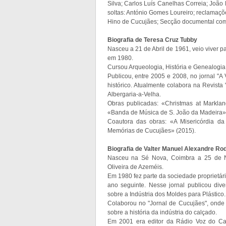
Silva; Carlos Luís Canelhas Correia; Joã
soltas: António Gomes Loureiro; reclamaçõ
Hino de Cucujães; Secção documental com
Biografia de Teresa Cruz Tubby
Nasceu a 21 de Abril de 1961, veio viver p
em 1980.
Cursou Arqueologia, História e Genealogia
Publicou, entre 2005 e 2008, no jornal "A 
histórico. Atualmente colabora na Revista 
Albergaria-a-Velha.
Obras publicadas: «Christmas at Markla
«Banda de Música de S. João da Madeira» 
Coautora das obras: «A Misericórdia da
Memórias de Cucujães» (2015).
Biografia de Valter Manuel Alexandre Ro
Nasceu na Sé Nova, Coimbra a 25 de 
Oliveira de Azeméis.
Em 1980 fez parte da sociedade proprietár
ano seguinte. Nesse jornal publicou div
sobre a Indústria dos Moldes para Plástico.
Colaborou no "Jornal de Cucujães", onde 
sobre a história da indústria do calçado.
Em 2001 era editor da Rádio Voz do Ca