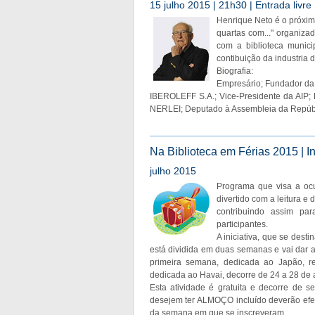
15 julho 2015 | 21h30 | Entrada livre
Henrique Neto é o próximo
quartas com..." organiza
com a biblioteca munici
contibuição da industria
Biografia:
Empresário; Fundador d
IBEROLEFF S.A.; Vice-Presidente da AIP;
NERLEI; Deputado à Assembleia da Repúbli
Na Biblioteca em Férias 2015 | I
julho 2015
Programa que visa a ocu
divertido com a leitura e
contribuindo assim par
participantes.
A iniciativa, que se dest
está dividida em duas semanas e vai dar a
primeira semana, dedicada ao Japão, 
dedicada ao Havai, decorre de 24 a 28 de 
Esta atividade é gratuita e decorre de se
desejem ter ALMOÇO incluído deverão efet
da semana em que se inscreveram.