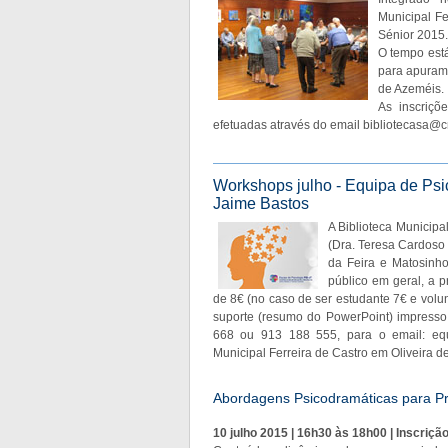
Municipal F
Sénior 2015.
O tempo está
para apurame
de Azeméis.
As inscriçõ
efetuadas através do email
bibliotecasa@c
Workshops julho - Equipa de Psi
Jaime Bastos
A Biblioteca Municipa
(Dra. Teresa Cardoso 
da Feira e Matosinh
público em geral, a p
de 8€ (no caso de ser estudante 7€ e volunt
suporte (resumo do PowerPoint) impresso 
668 ou 913 188 555, para o email:
eq
Municipal Ferreira de Castro em Oliveira d
Abordagens Psicodramáticas para Pr
10 julho 2015 | 16h30 às 18h00 | Inscriçã