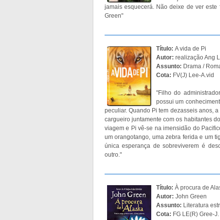
jamais esquecerá. Não deixe de ver este
Green"
Título:
A vida de Pi
Autor:
realização Ang 
Assunto:
Drama / Rom
Cota:
FV(J) Lee-A.vid
"Filho do administrado
possui um conhecimento
peculiar. Quando Pi tem dezasseis anos, a
cargueiro juntamente com os habitantes do
viagem e Pi vê-se na imensidão do Pacif
um orangotango, uma zebra ferida e um tig
única esperança de sobreviverem é des
outro."
Título:
À procura de Ala
Autor:
John Green
Assunto:
Literatura es
Cota:
FG LE(R) Gree-J.