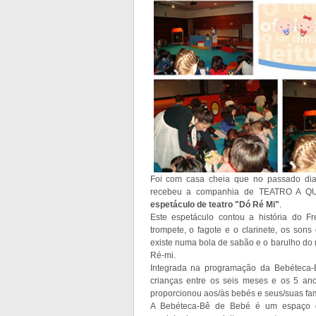
Foi com casa cheia que no passado dia 
recebeu a companhia de TEATRO A QU
espetáculo de teatro "Dó Ré Mi"
.
Este espetáculo contou a história do 
trompete, o fagote e o clarinete, os son
existe numa bola de sabão e o barulho do m
Ré-mi.
Integrada na programação da Bebéteca-B
crianças entre os seis meses e os 5 ano
proporcionou aos/às bebés e seus/suas fam
A Bebéteca-Bê de Bebé é um espaço d