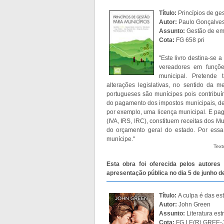
Título:
Princípios de ge
Autor:
Paulo Gonçalves M
Assunto:
Gestão de em
Cota:
FG 658 pri
"Este livro destina-se a
vereadores em funçõe
municipal. Pretende 
alterações legislativas, no sentido da 
portugueses são munícipes pois contribuím
do pagamento dos impostos municipais, de 
por exemplo, uma licença municipal. E pa
(IVA, IRS, IRC), constituem receitas dos M
do orçamento geral do estado. Por essa 
munícipe."
Text
Esta obra foi oferecida pelos autores 
apresentação pública no dia 5 de junho d
Título:
A culpa é das est
Autor:
John Green
Assunto:
Literatura es
Cota:
FG LE(R) GREE-J.