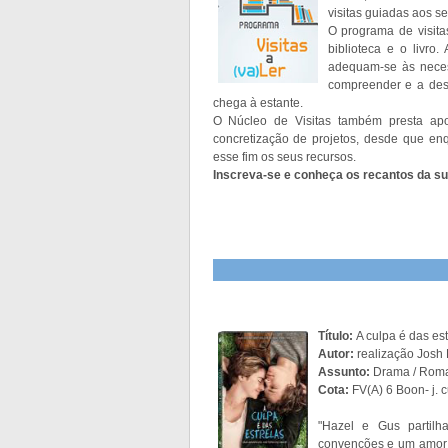
visitas guiadas aos s
O programa de visita
biblioteca e o livro
adequam-se às neces
compreender e a des
chega à estante.
O Núcleo de Visitas também presta apoio
concretização de projetos, desde que enq
esse fim os seus recursos.
Inscreva-se e conheça os recantos da sua
Título:
A culpa é das est
Autor:
realização Josh
Assunto:
Drama / Rom
Cota:
FV(A) 6 Boon- j. c
"Hazel e Gus partil
convenções e um amor t