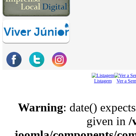
Listagem
Ver a Se
Warning
: date() expect
given in
/
joomla/components/com_