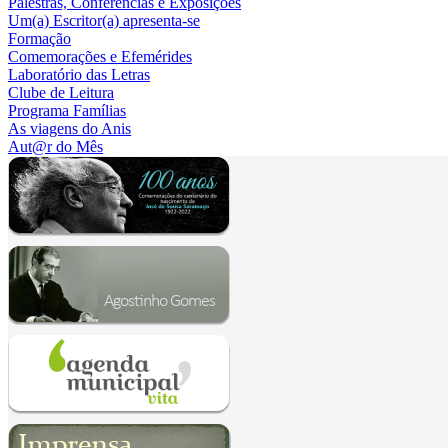
Palestras, Conferências e Exposições
Um(a) Escritor(a) apresenta-se
Formação
Comemorações e Efemérides
Laboratório das Letras
Clube de Leitura
Programa Famílias
As viagens do Anis
Aut@r do Mês