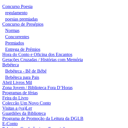
Concurso Poesia
regulamento
poesias premiadas
Concurso de Presépios
Normas
Concorrentes
Premiados
Entrega de Prémios
Hora do Conto e Oficina dos Encantos
Gerações Cruzadas / Histórias com Memória
Bebéteca
Bebéteca - Bê de Bébé
Bebéteca para Pais
Abril Livros Mil
Zona Jovem / Biblioteca Fora D’Horas
Programas de férias
Feira do Livro
Colecção Um Novo Conto
Visitas a (va)Ler
Guardiões da Biblioteca
Programa de Promoção da Leitura da DGLB
E-Conto