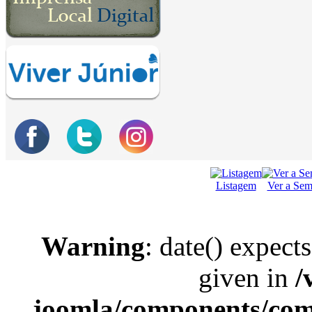
Listagem
Ver a Se
Warning
: date() expect
given in
/
joomla/components/com_