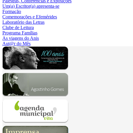
Palestras, Conferências e Exposições
Um(a) Escritor(a) apresenta-se
Formação
Comemorações e Efemérides
Laboratório das Letras
Clube de Leitura
Programa Famílias
As viagens do Anis
Aut@r do Mês