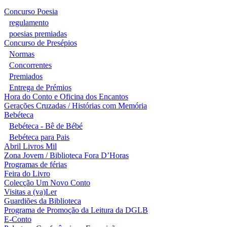
Concurso Poesia
regulamento
poesias premiadas
Concurso de Presépios
Normas
Concorrentes
Premiados
Entrega de Prémios
Hora do Conto e Oficina dos Encantos
Gerações Cruzadas / Histórias com Memória
Bebéteca
Bebéteca - Bê de Bébé
Bebéteca para Pais
Abril Livros Mil
Zona Jovem / Biblioteca Fora D’Horas
Programas de férias
Feira do Livro
Colecção Um Novo Conto
Visitas a (va)Ler
Guardiões da Biblioteca
Programa de Promoção da Leitura da DGLB
E-Conto