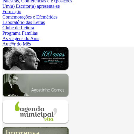
Palestras, Conferências e Exposições
Um(a) Escritor(a) apresenta-se
Formação
Comemorações e Efemérides
Laboratório das Letras
Clube de Leitura
Programa Famílias
As viagens do Anis
Aut@r do Mês