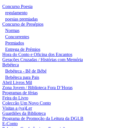
Concurso Poesia
regulamento
poesias premiadas
Concurso de Presépios
Normas
Concorrentes
Premiados
Entrega de Prémios
Hora do Conto e Oficina dos Encantos
Gerações Cruzadas / Histórias com Memória
Bebéteca
Bebéteca - Bê de Bébé
Bebéteca para Pais
Abril Livros Mil
Zona Jovem / Biblioteca Fora D’Horas
Programas de férias
Feira do Livro
Colecção Um Novo Conto
Visitas a (va)Ler
Guardiões da Biblioteca
Programa de Promoção da Leitura da DGLB
E-Conto