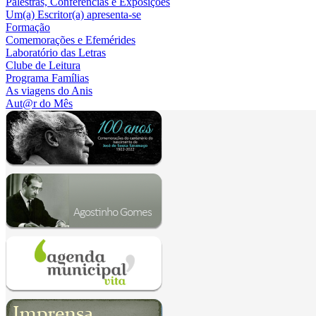
Palestras, Conferências e Exposições
Um(a) Escritor(a) apresenta-se
Formação
Comemorações e Efemérides
Laboratório das Letras
Clube de Leitura
Programa Famílias
As viagens do Anis
Aut@r do Mês