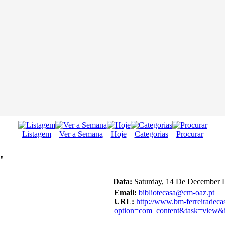
Listagem
Ver a Semana
Hoje
Categorias
Procurar
'
Data:
Saturday, 14 De December D
Email:
bibliotecasa@cm-oaz.pt
URL:
http://www.bm-ferreiradeca
option=com_content&task=view&