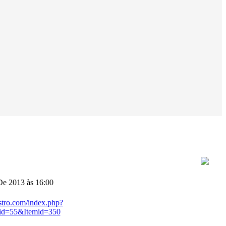
e 2013 às 16:00
stro.com/index.php?
id=55&Itemid=350