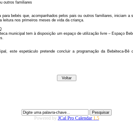
 outros familiares
ra bebés que, acompanhados pelos pais ou outros familiares, iniciam a sua
a leitura nos primeiros meses de vida da criança.
0
oteca municipal tem à disposição um espaço de utilização livre – Espaço Be
es.
cipal, este espetáculo pretende concluir a programação da Bebéteca-Bê
Powered by
JCal Pro Calendar
1.5