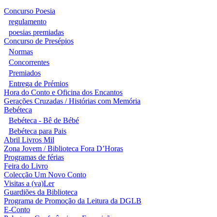
Concurso Poesia
regulamento
poesias premiadas
Concurso de Presépios
Normas
Concorrentes
Premiados
Entrega de Prémios
Hora do Conto e Oficina dos Encantos
Gerações Cruzadas / Histórias com Memória
Bebéteca
Bebéteca - Bê de Bébé
Bebéteca para Pais
Abril Livros Mil
Zona Jovem / Biblioteca Fora D’Horas
Programas de férias
Feira do Livro
Colecção Um Novo Conto
Visitas a (va)Ler
Guardiões da Biblioteca
Programa de Promoção da Leitura da DGLB
E-Conto