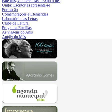
Palestras, Conferências e Exposições
Um(a) Escritor(a) apresenta-se
Formação
Comemorações e Efemérides
Laboratório das Letras
Clube de Leitura
Programa Famílias
As viagens do Anis
Aut@r do Mês