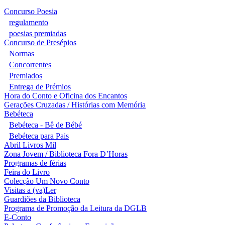
Concurso Poesia
regulamento
poesias premiadas
Concurso de Presépios
Normas
Concorrentes
Premiados
Entrega de Prémios
Hora do Conto e Oficina dos Encantos
Gerações Cruzadas / Histórias com Memória
Bebéteca
Bebéteca - Bê de Bébé
Bebéteca para Pais
Abril Livros Mil
Zona Jovem / Biblioteca Fora D’Horas
Programas de férias
Feira do Livro
Colecção Um Novo Conto
Visitas a (va)Ler
Guardiões da Biblioteca
Programa de Promoção da Leitura da DGLB
E-Conto