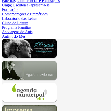
Palestras, Conferências e Exposições
Um(a) Escritor(a) apresenta-se
Formação
Comemorações e Efemérides
Laboratório das Letras
Clube de Leitura
Programa Famílias
As viagens do Anis
Aut@r do Mês