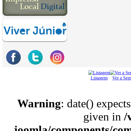
Listagem
Ver a Se
Warning
: date() expect
given in
/
joomla/components/com_