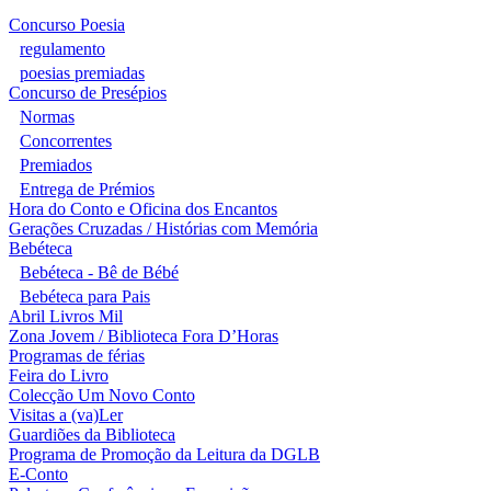
Concurso Poesia
regulamento
poesias premiadas
Concurso de Presépios
Normas
Concorrentes
Premiados
Entrega de Prémios
Hora do Conto e Oficina dos Encantos
Gerações Cruzadas / Histórias com Memória
Bebéteca
Bebéteca - Bê de Bébé
Bebéteca para Pais
Abril Livros Mil
Zona Jovem / Biblioteca Fora D’Horas
Programas de férias
Feira do Livro
Colecção Um Novo Conto
Visitas a (va)Ler
Guardiões da Biblioteca
Programa de Promoção da Leitura da DGLB
E-Conto