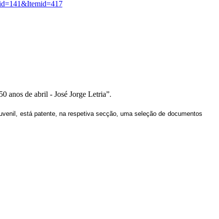
id=141&Itemid=417
0 anos de abril - José Jorge Letria”
.
ojuvenil, está patente, na respetiva secção, uma seleção de documentos