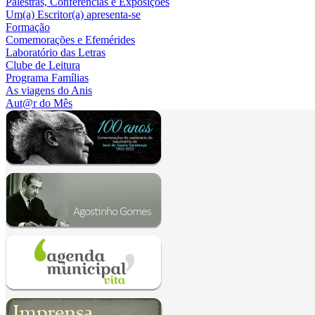
Palestras, Conferências e Exposições
Um(a) Escritor(a) apresenta-se
Formação
Comemorações e Efemérides
Laboratório das Letras
Clube de Leitura
Programa Famílias
As viagens do Anis
Aut@r do Mês