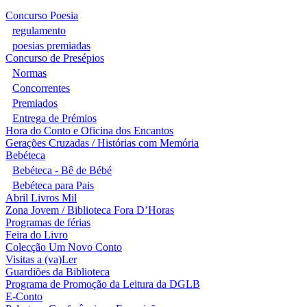
Concurso Poesia
regulamento
poesias premiadas
Concurso de Presépios
Normas
Concorrentes
Premiados
Entrega de Prémios
Hora do Conto e Oficina dos Encantos
Gerações Cruzadas / Histórias com Memória
Bebéteca
Bebéteca - Bê de Bébé
Bebéteca para Pais
Abril Livros Mil
Zona Jovem / Biblioteca Fora D’Horas
Programas de férias
Feira do Livro
Colecção Um Novo Conto
Visitas a (va)Ler
Guardiões da Biblioteca
Programa de Promoção da Leitura da DGLB
E-Conto