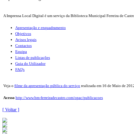
A Imprensa Local Digital é um serviço da Biblioteca Municipal Ferreira de Castr
Apresentação e enquadramento
Objetivos
Avisos legais
Contactos
Equipa
Listas de publicações
Guia do Utilizador
FAQ's
Veja o
filme da apresentação pública do serviço
realizada em 16 de Maio de 2012 
Acesso
http://www.bm-ferreiradecastro.com/opac/publicacoes
[ Voltar ]