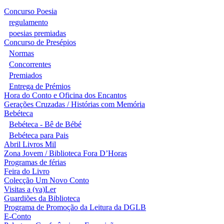
Concurso Poesia
regulamento
poesias premiadas
Concurso de Presépios
Normas
Concorrentes
Premiados
Entrega de Prémios
Hora do Conto e Oficina dos Encantos
Gerações Cruzadas / Histórias com Memória
Bebéteca
Bebéteca - Bê de Bébé
Bebéteca para Pais
Abril Livros Mil
Zona Jovem / Biblioteca Fora D’Horas
Programas de férias
Feira do Livro
Colecção Um Novo Conto
Visitas a (va)Ler
Guardiões da Biblioteca
Programa de Promoção da Leitura da DGLB
E-Conto