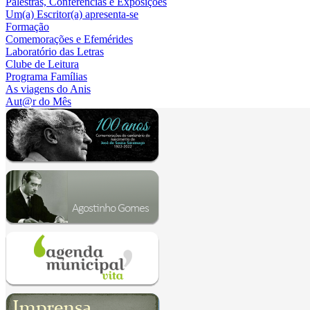
Palestras, Conferências e Exposições
Um(a) Escritor(a) apresenta-se
Formação
Comemorações e Efemérides
Laboratório das Letras
Clube de Leitura
Programa Famílias
As viagens do Anis
Aut@r do Mês