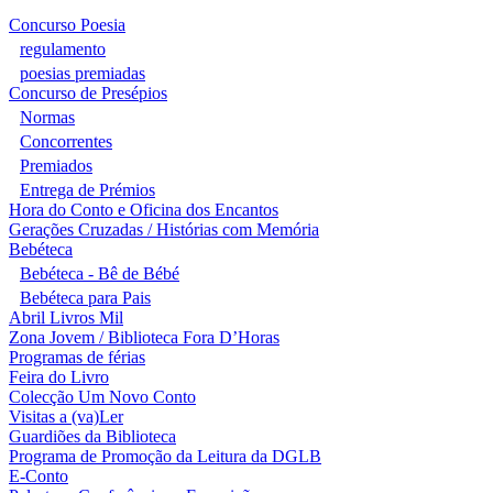
Concurso Poesia
regulamento
poesias premiadas
Concurso de Presépios
Normas
Concorrentes
Premiados
Entrega de Prémios
Hora do Conto e Oficina dos Encantos
Gerações Cruzadas / Histórias com Memória
Bebéteca
Bebéteca - Bê de Bébé
Bebéteca para Pais
Abril Livros Mil
Zona Jovem / Biblioteca Fora D’Horas
Programas de férias
Feira do Livro
Colecção Um Novo Conto
Visitas a (va)Ler
Guardiões da Biblioteca
Programa de Promoção da Leitura da DGLB
E-Conto