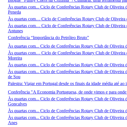
Blogue “Funny Chefs na Cozinha” / Culinária: uma ferramenta par
Às quartas com... Ciclo de Conferências Rotary Club de Oliveira 
Peneda
Às quartas com… Ciclo de Conferências Rotary Club de Oliveira 
Às quartas com… Ciclo de Conferências Rotary Club de Oliveir
Antunes
Conferência “Importância do Petróleo Bruto”
Às quartas com... Ciclo de Conferências Rotary Club de Oliveira
Às quartas com… Ciclo de Conferências Rotary Club de Oliveira
Moreira
Às quartas com... Ciclo de Conferências Rotary Club de Oliveir
Às quartas com... Ciclo de Conferências Rotary Club de Oliveir
de Sou
Palestra: Viajar em Portugal desde os finais da idade média até ao 
Conferência "A Economia Portuguesa, de onde vimos e para ond
Às quartas com... Ciclo de Conferências Rotary Club de Oliveira
Gonçalves
Às quartas com... Ciclo de Conferências Rotary Club de Oliveira
Às quartas com... Ciclo de Conferências Rotary Club de Oliveir
Anes