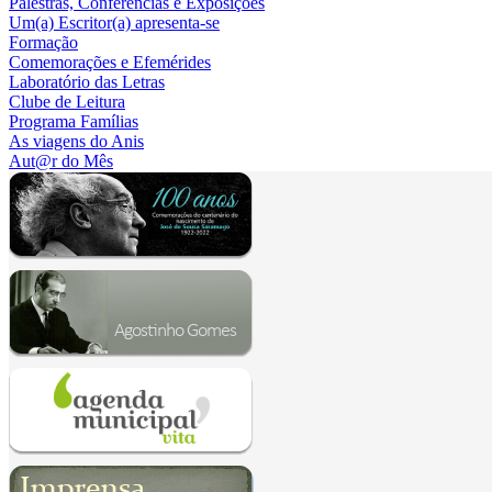
Palestras, Conferências e Exposições
Um(a) Escritor(a) apresenta-se
Formação
Comemorações e Efemérides
Laboratório das Letras
Clube de Leitura
Programa Famílias
As viagens do Anis
Aut@r do Mês